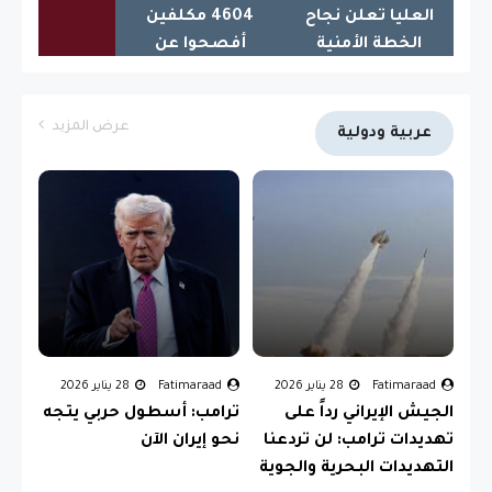
العليا تعلن نجاح
4604 مكلفين
فتوى الجها
الخطة الأمنية
أفصحوا عن
الكفائي أعا
ي
والخدمية للزيارة
ذممهم المالية
التوازن وح
الشعبانية
خلال يناير
العراق
عرض المزيد
عربية ودولية
Fatimaraad
28 يناير 2026
Fatimaraad
28 يناير 2026
الجيش الإيراني رداً على
ترامب: أسطول حربي يتجه
تهديدات ترامب: لن تردعنا
نحو إيران الآن
التهديدات البحرية والجوية