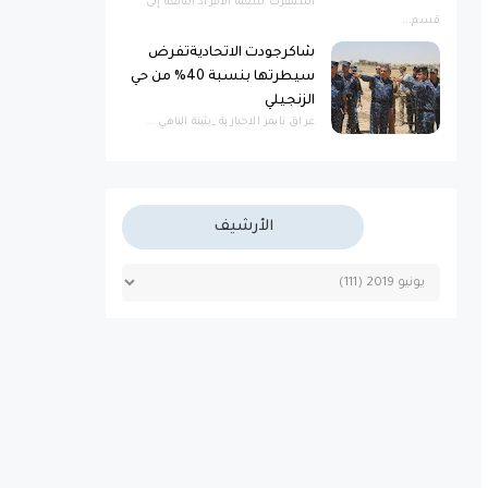
استنفرت شعبة الأفراد التابعة إلى
قسم...
شاكرجودت الاتحاديةتفرض
سيطرتها بنسبة 40% من حي
الزنجيلي
عراق تايمز الاخبارية _بثينة الناهي ...
الأرشيف