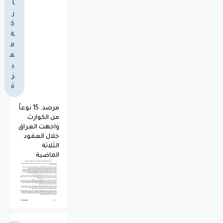
ا
ر
ك
ة
م
م
ي
ز
ة
مرصد: 15 نوعاً
من الكوارث
واجهت العراق
خلال العقود
الثلاثة
الماضية