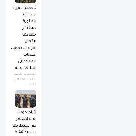
شعبة الافراد
بالعتبة
العلوية
تستنفر
جهودها
لاكمال
إجراءات تحويل
اصحاب
العقود الى
الملاك الدائم
استنفرت شعبة
الأفراد التابعة إلى
قسم...
شاكرجودت
الاتحاديةتفر
ض سيطرتها
بنسبة 40%