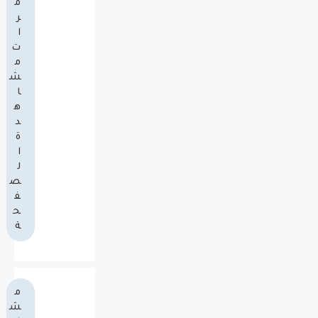
م
ر
ا
ت
م
ش
ا
ه
د
ة
ا
ل
ص
ف
ح
ة
م
ش