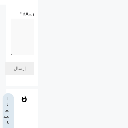
رسالة
*
ا
ل
م
ش
ا