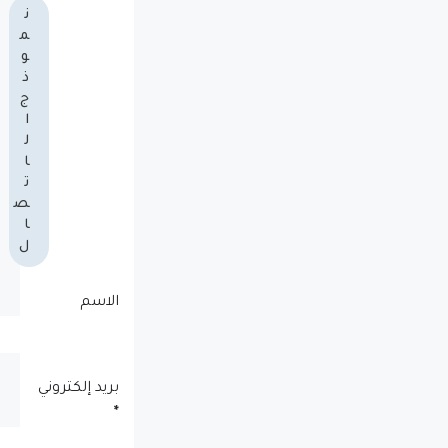
ن
م
و
ذ
ج
ا
ل
ا
ت
ص
ا
ل
الاسم
بريد إلكتروني
*