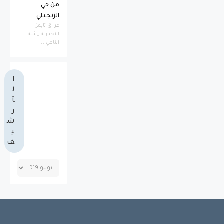
من حي
الزنجيلي
عراق تايمز
الاخبارية _بثينة
الناهي ...
ا
ل
أ
ر
ش
ي
ف