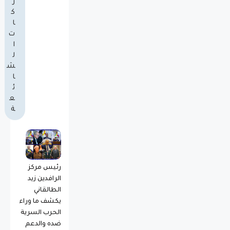
ر
ك
ا
ت
ا
ل
ش
ا
ئ
ع
ة
رئيس مركز
الرافدين زيد
الطالقاني
يكشف ما وراء
الحرب السرية
ضده والدعم