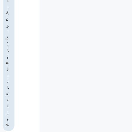
ا
ل
ة
ع
ر
ا
ق
ت
ا
ي
م
ز
ا
ل
ا
خ
ب
ا
ر
ي
ة