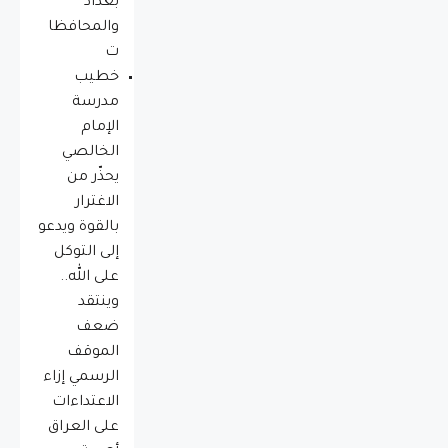
بغداد
والمحافظا
ت
خطيب
مدرسة
الإمام
الخالصي
يحذّر من
الاغترار
بالقوة ويدعو
إلى التوكل
على الله..
وينتقد
ضعف
الموقف
الرسمي إزاء
الاعتداءات
على العراق