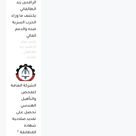
الرافدين زيد
الطالقاني
يكشف ما وراء
الحرب السرية
ضده والدعم
المالي
رئيس مركز
الرافدين زيد
الطالقاني
يكشف...
الشركة العامة
للفحص
والتأهيل
الهندسي
تحصل على
تمديد صلاحية
شهادة
المطابقة *