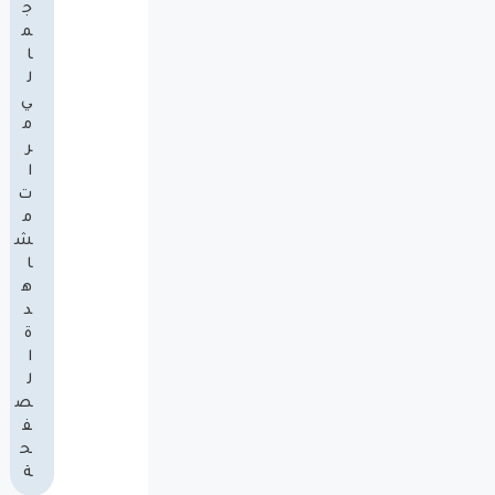
ج
م
ا
ل
ي
م
ر
ا
ت
م
ش
ا
ه
د
ة
ا
ل
ص
ف
ح
ة