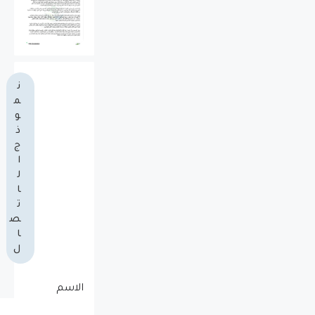
ن
م
و
ذ
ج
ا
ل
ا
ت
ص
ا
ل
الاسم