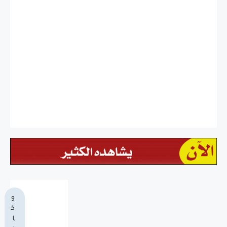
و
ك
ا