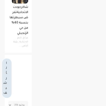
شاكرجودت
الاتحاديةتفر
ض سيطرتها
بنسبة 40%
من حي
الزنجيلي
عراق تايمز
الاخبارية _بثينة
الناهي ...
ا
ل
أ
ر
ش
ي
ف