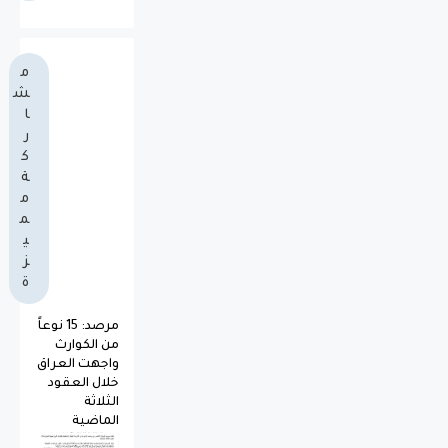
م
ش
ا
ر
ك
ة
م
م
ي
ز
ة
مرصد: 15 نوعاً
من الكوارث
واجهت العراق
خلال العقود
الثلاثة
الماضية