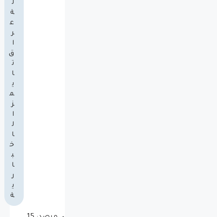
ل
ة
ع
ر
ا
ق
ت
ا
ي
م
ز
ا
ل
ا
خ
ب
ا
ر
ي
ة