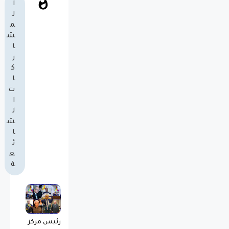
ا
ل
م
ش
ا
ر
ك
ا
ت
ا
ل
ش
ا
ئ
ع
ة
رئيس مركز