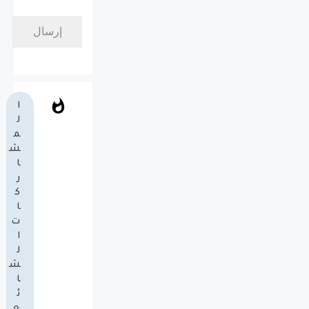
ا
ل
م
ش
ا
ر
ك
ا
ت
ا
ل
ش
ا
ئ
ع