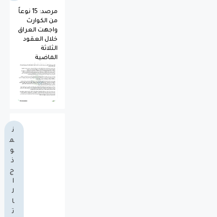
مرصد: 15 نوعاً
من الكوارث
واجهت العراق
خلال العقود
الثلاثة
الماضية
ن
م
و
ذ
ج
ا
ل
ا
ت