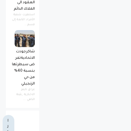
العقود الى
الملاك الدائم
استنفرت شعبة
الأفراد التابعة إلى
قسم...
شاكرجودت
الاتحاديةتفر
ض سيطرتها
بنسبة 40%
من حي
الزنجيلي
عراق تايمز
الاخبارية _بثينة
الناهي ...
ا
ل