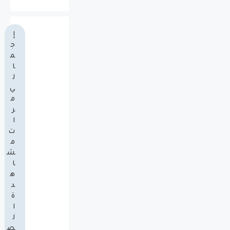
إ
ج
م
ا
ل
ي
م
ر
ا
ت
م
ش
ا
ه
د
ة
ا
ل
ص