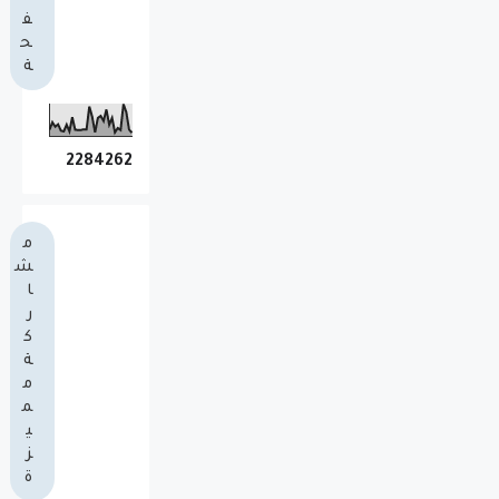
ف
ح
ة
2
2
8
4
2
6
2
م
ش
ا
ر
ك
ة
م
م
ي
ز
ة