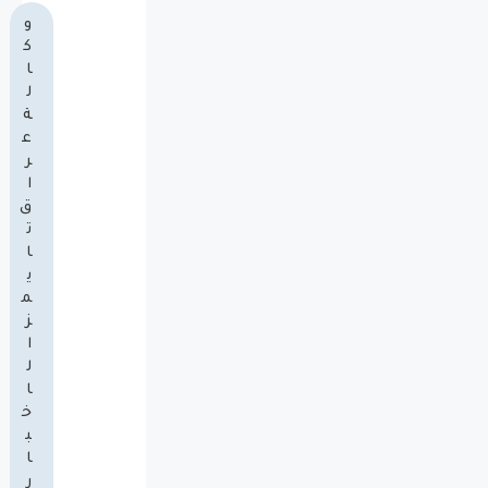
و
ك
ا
ل
ة
ع
ر
ا
ق
ت
ا
ي
م
ز
ا
ل
ا
خ
ب
ا
ر