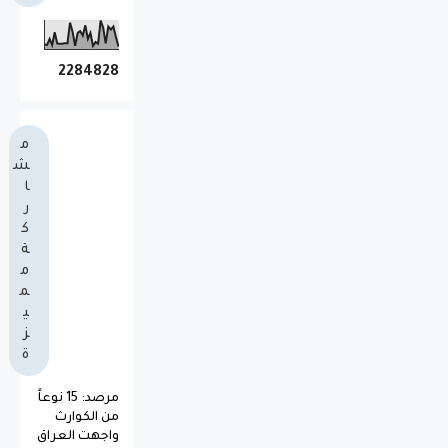
2
2
8
4
8
2
8
م
ش
ا
ر
ك
ة
م
م
ي
ز
ة
مرصد: 15 نوعاً
من الكوارث
واجهت العراق