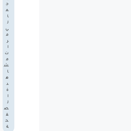
ج
م
ا
ل
ي
م
ر
ا
ت
م
ش
ا
ه
د
ة
ا
ل
ص
ف
ح
ة