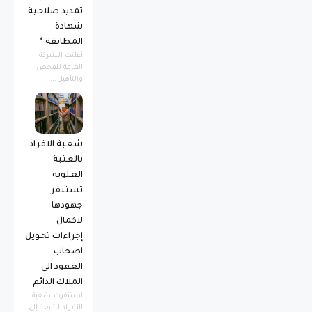
تمديد صلاحية
شهادة
المطابقة *
أعلنت الشركة
العامة للفحص
والتأهيل...
شعبة الافراد
بالعتبة
العلوية
تستنفر
جهودها
لاكمال
إجراءات تحويل
اصحاب
العقود الى
الملاك الدائم
استنفرت شعبة
الأفراد التابعة إلى