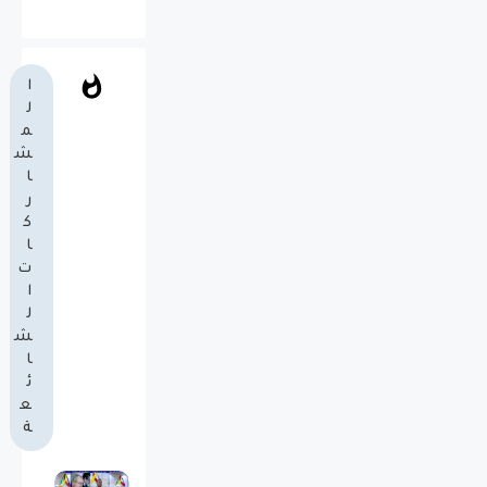
ا
ل
م
ش
ا
ر
ك
ا
ت
ا
ل
ش
ا
ئ
ع
ة