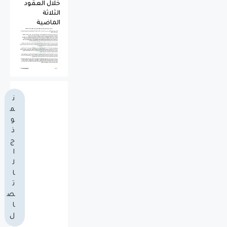
خلال العقود
الثلاثة
الماضية
ن
م
و
ذ
ج
ا
ل
ا
ت
ص
ا
ل