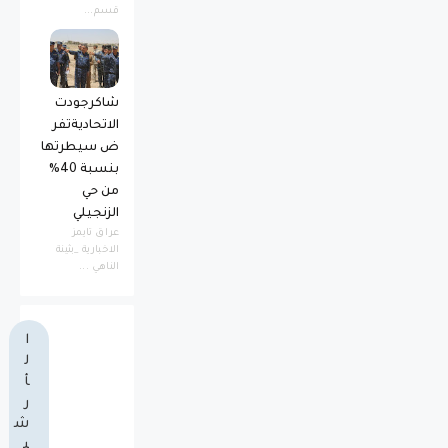
قسم...
شاكرجودت
الاتحاديةتفر
ض سيطرتها
بنسبة 40%
من حي
الزنجيلي
عراق تايمز
الاخبارية _بثينة
الناهي ...
ا
ل
أ
ر
ش
ي