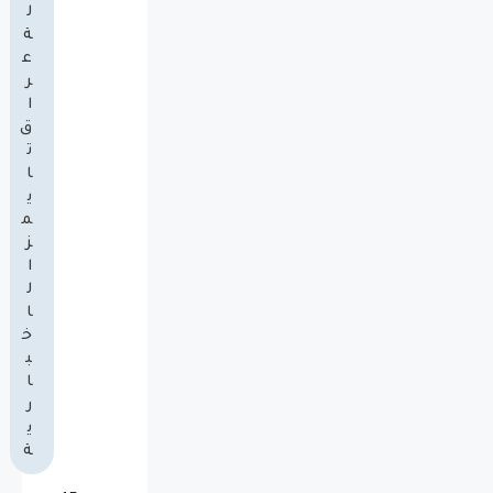
ل
ة
ع
ر
ا
ق
ت
ا
ي
م
ز
ا
ل
ا
خ
ب
ا
ر
ي
ة