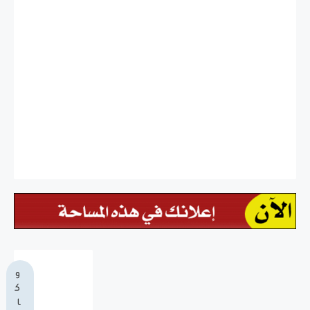
و
ك
ا