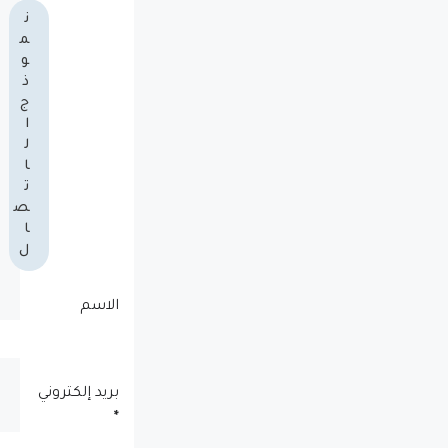
ن
م
و
ذ
ج
ا
ل
ا
ت
ص
ا
ل
الاسم
بريد إلكتروني
*