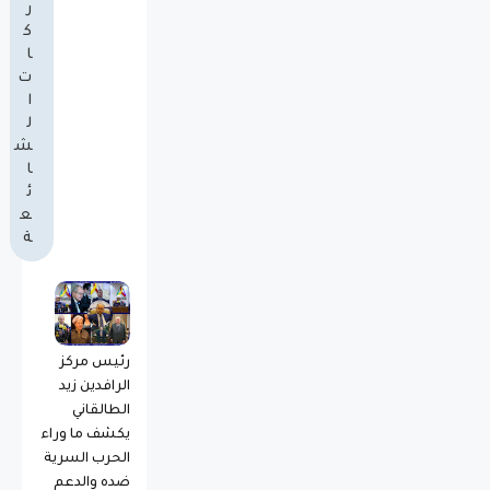
ر
ك
ا
ت
ا
ل
ش
ا
ئ
ع
ة
رئيس مركز
الرافدين زيد
الطالقاني
يكشف ما وراء
الحرب السرية
ضده والدعم