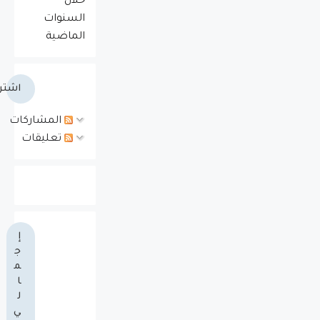
خلال
السنوات
الماضية
اشتر
المشاركات
تعليقات
إ
ج
م
ا
ل
ي