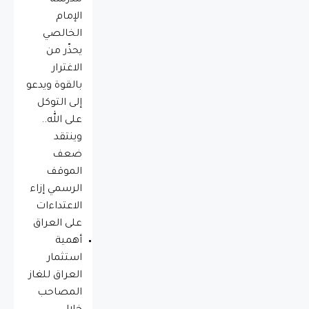
مدرسة
الإمام
الخالصي
يحذّر من
الاغترار
بالقوة ويدعو
إلى التوكل
على الله..
وينتقد
ضعف
الموقف
الرسمي إزاء
الاعتداءات
على العراق
أهمية
استثمار
العراق للغاز
المصاحب