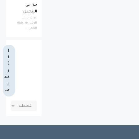
من حي
الزنجيلي
عراق تايمز
الاخبارية _بثينة
الناهي ...
ا
ل
أ
ر
ش
ي
ف