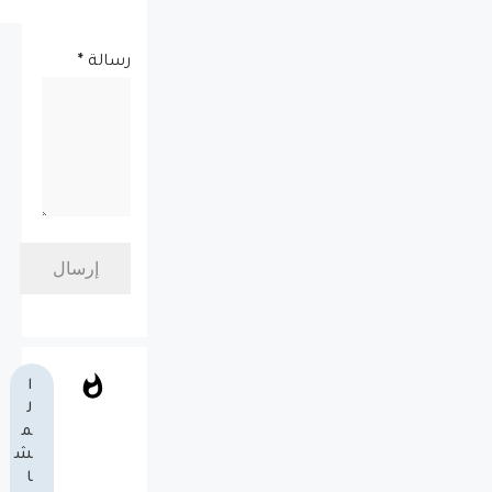
رسالة
*
ا
ل
م
ش
ا