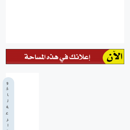
و
ك
ا
ل
ة
ع
ر
ا