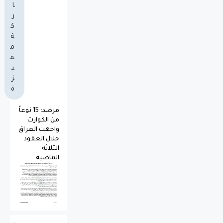
ا
ر
ك
ة
م
م
ي
ز
ة
مرصد: 15 نوعاً
من الكوارث
واجهت العراق
خلال العقود
الثلاثة
الماضية