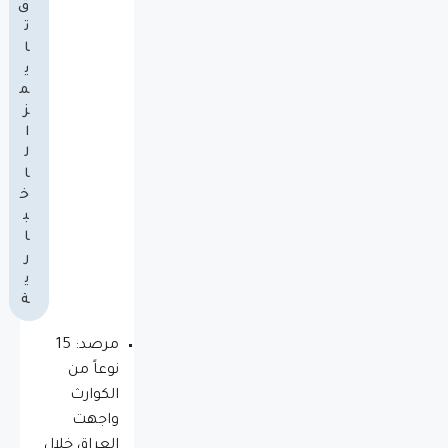
ق
ت
ا
ي
م
ز
ا
ل
ا
خ
ب
ا
ر
ي
ة
مرصد: 15
نوعاً من
الكوارث
واجهت
العراق خلال