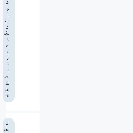
م
ر
ا
ت
م
ش
ا
ه
د
ة
ا
ل
ص
ف
ح
ة
م
ش