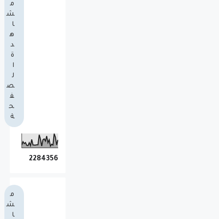
م
ش
ا
ه
د
ة
ا
ل
ص
ف
ح
ة
2
2
8
4
3
5
6
م
ش
ا