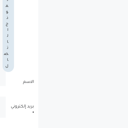
ن
م
و
ذ
ج
ا
ل
ا
ت
ص
ا
ل
الاسم
بريد إلكتروني
*