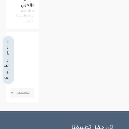
الزنجيلي
عراق تايمز
الاخبارية _بثينة
الناهي ...
ا
ل
أ
ر
ش
ي
ف
الآن حمّل تطبيقنا