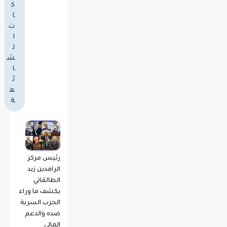
ك
ا
ت
ا
ل
ش
ا
ئ
ع
ة
رئيس مركز
الرافدين زيد
الطالقاني
يكشف ما وراء
الحرب السرية
ضده والدعم
المالي