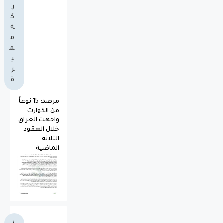
ر
ك
ة
م
م
ي
ز
ة
مرصد: 15 نوعاً
من الكوارث
واجهت العراق
خلال العقود
الثلاثة
الماضية