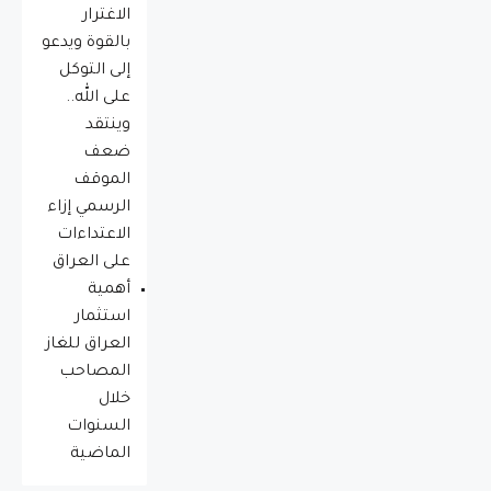
الاغترار
بالقوة ويدعو
إلى التوكل
على الله..
وينتقد
ضعف
الموقف
الرسمي إزاء
الاعتداءات
على العراق
أهمية
استثمار
العراق للغاز
المصاحب
خلال
السنوات
الماضية