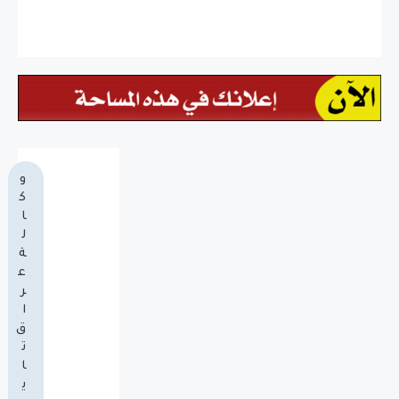
و
ك
ا
ل
ة
ع
ر
ا
ق
ت
ا
ي