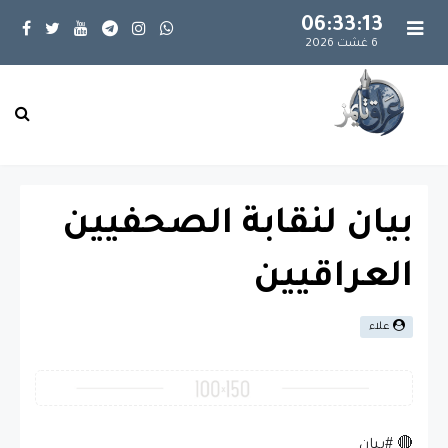
06:33:14
6 غشت 2026
بيان لنقابة الصحفيين
العراقيين
علاء
🔴 #بيان