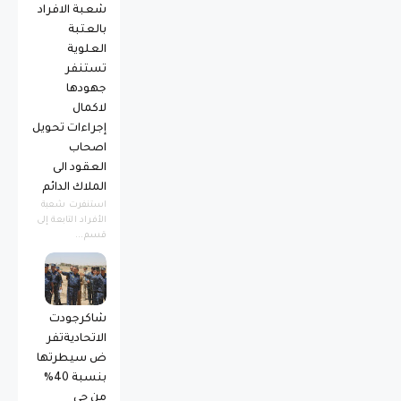
شعبة الافراد
بالعتبة
العلوية
تستنفر
جهودها
لاكمال
إجراءات تحويل
اصحاب
العقود الى
الملاك الدائم
استنفرت شعبة
الأفراد التابعة إلى
قسم...
شاكرجودت
الاتحاديةتفر
ض سيطرتها
بنسبة 40%
من حي