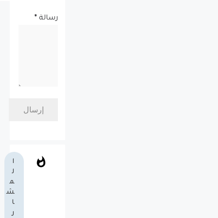
رسالة
*
ا
ل
م
ش
ا
ر