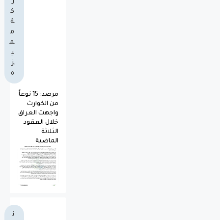
ر
ك
ة
م
م
ي
ز
ة
مرصد: 15 نوعاً
من الكوارث
واجهت العراق
خلال العقود
الثلاثة
الماضية
ن