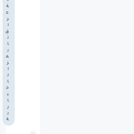
ل
ة
ع
ر
ا
ق
ت
ا
ي
م
ز
ا
ل
ا
خ
ب
ا
ر
ي
ة
جارٍ