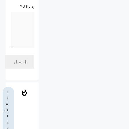
رسالة
*
ا
ل
م
ش
ا
ر
ك