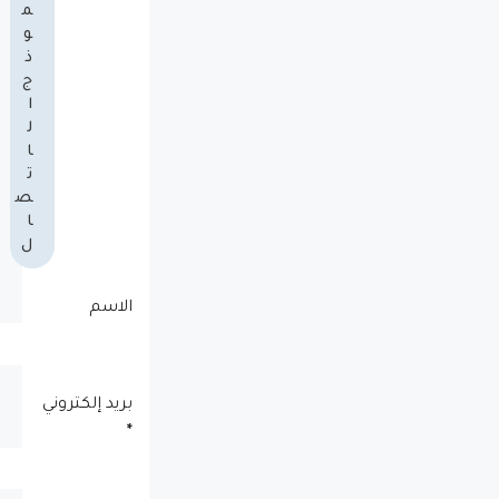
م
و
ذ
ج
ا
ل
ا
ت
ص
ا
ل
الاسم
بريد إلكتروني
*