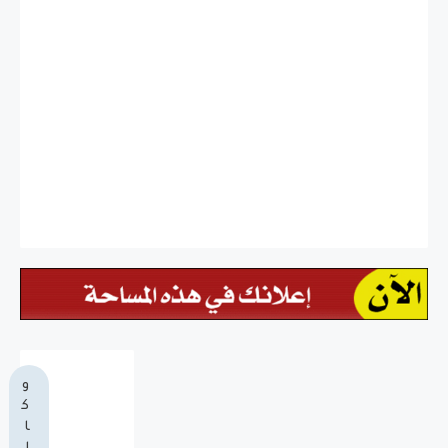
و
ك
ا