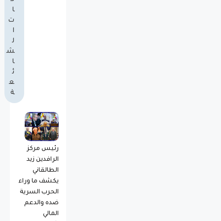
ا
ت
ا
ل
ش
ا
ئ
ع
ة
رئيس مركز
الرافدين زيد
الطالقاني
يكشف ما وراء
الحرب السرية
ضده والدعم
المالي