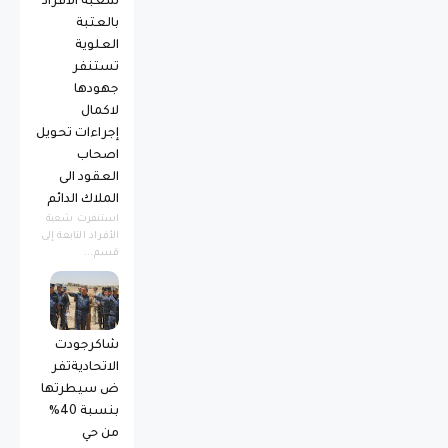
شعبة الافراد
بالعتبة
العلوية
تستنفر
جهودها
لاكمال
إجراءات تحويل
اصحاب
العقود الى
الملاك الدائم
استنفرت شعبة
الأفراد التابعة إلى
قسم...
شاكرجودت
الاتحاديةتفر
ض سيطرتها
بنسبة 40%
من حي