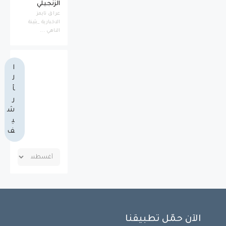
الزنجيلي
عراق تايمز
الاخبارية _بثينة
الناهي ...
ا
ل
أ
ر
ش
ي
ف
الآن حمّل تطبيقنا