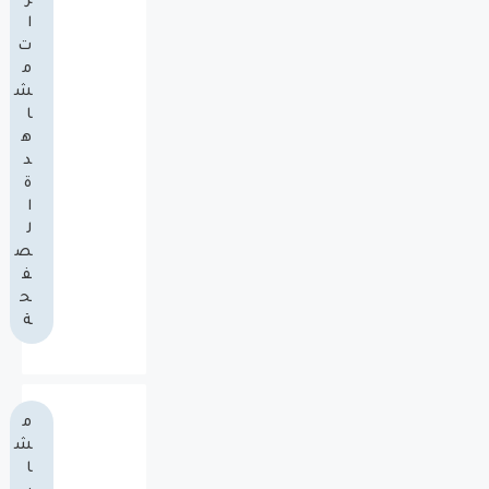
ر
ا
ت
م
ش
ا
ه
د
ة
ا
ل
ص
ف
ح
ة
م
ش
ا