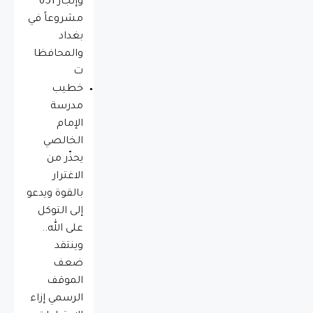
وإنجاز 651
مشروعاً في
بغداد
والمحافظا
ت
خطيب
مدرسة
الإمام
الخالصي
يحذّر من
الاغترار
بالقوة ويدعو
إلى التوكل
على الله..
وينتقد
ضعف
الموقف
الرسمي إزاء