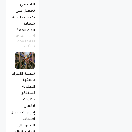
الهندسي
تحصل على
تمديد صلاحية
شهادة
المطابقة *
أعلنت الشركة
العامة للفحص
والتأهيل...
شعبة الافراد
بالعتبة
العلوية
تستنفر
جهودها
لاكمال
إجراءات تحويل
اصحاب
العقود الى