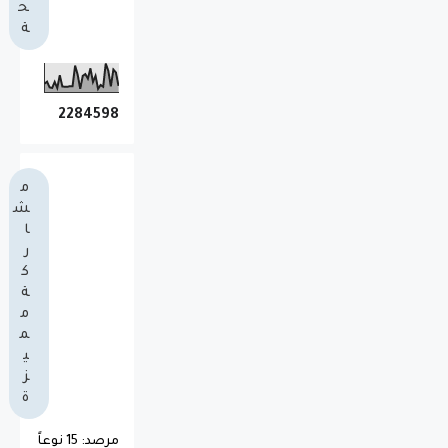
ح
ة
2
2
8
4
5
9
8
م
ش
ا
ر
ك
ة
م
م
ي
ز
ة
مرصد: 15 نوعاً