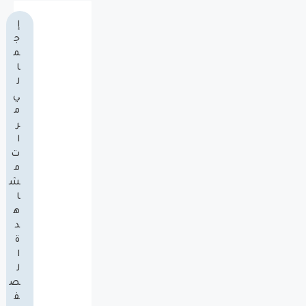
إ
ج
م
ا
ل
ي
م
ر
ا
ت
م
ش
ا
ه
د
ة
ا
ل
ص
ف