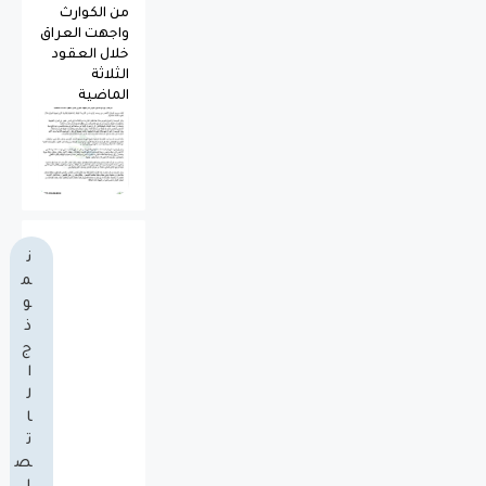
من الكوارث
واجهت العراق
خلال العقود
الثلاثة
الماضية
ن
م
و
ذ
ج
ا
ل
ا
ت
ص