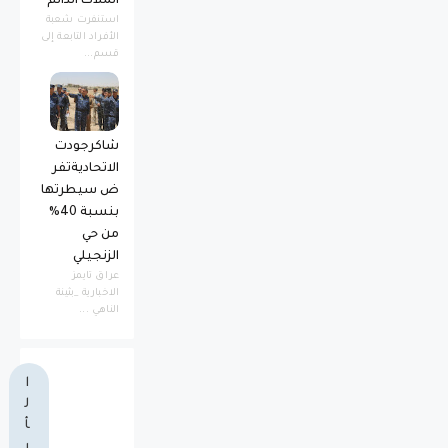
الملاك الدائم
استنفرت شعبة
الأفراد التابعة إلى
قسم...
شاكرجودت
الاتحاديةتفر
ض سيطرتها
بنسبة 40%
من حي
الزنجيلي
عراق تايمز
الاخبارية _بثينة
الناهي ...
ا
ل
أ
ر