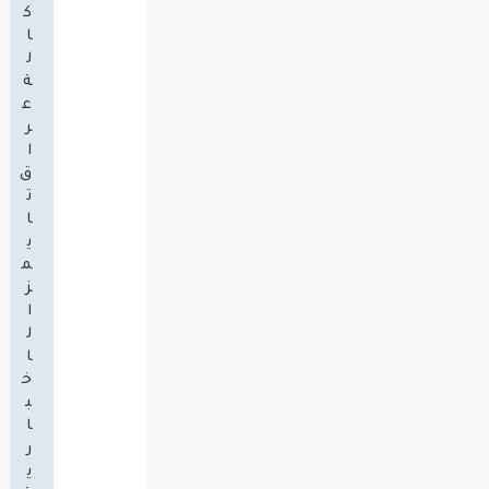
ك
ا
ل
ة
ع
ر
ا
ق
ت
ا
ي
م
ز
ا
ل
ا
خ
ب
ا
ر
ي