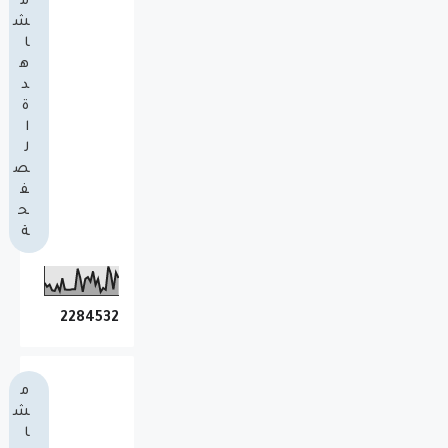
م
ش
ا
ه
د
ة
ا
ل
ص
ف
ح
ة
2
2
8
4
5
3
2
م
ش
ا