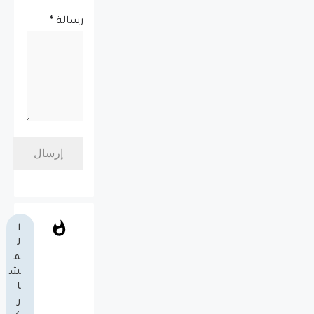
رسالة
*
ا
ل
م
ش
ا
ر