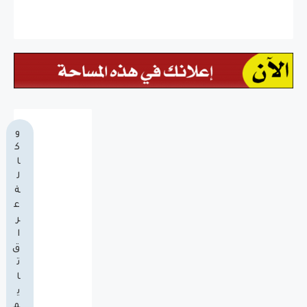
و
ك
ا
ل
ة
ع
ر
ا
ق
ت
ا
ي
م