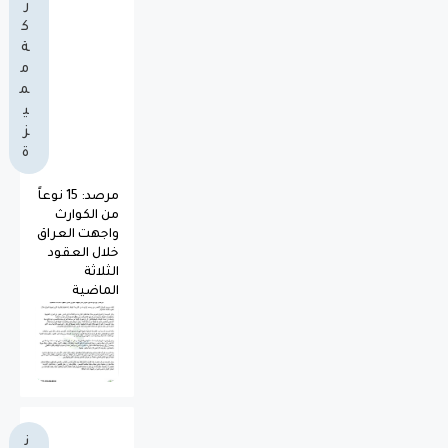
ر
ك
ة
م
م
ي
ز
ة
مرصد: 15 نوعاً
من الكوارث
واجهت العراق
خلال العقود
الثلاثة
الماضية
ن