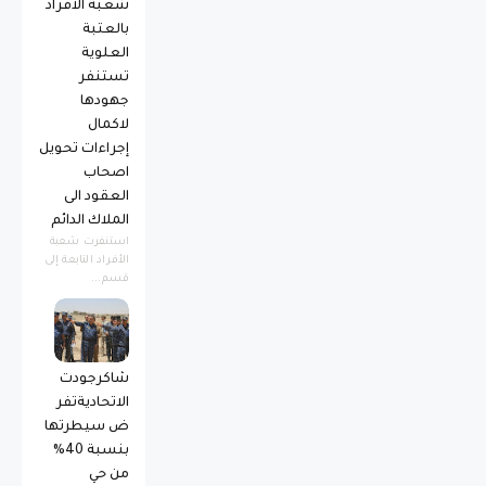
شعبة الافراد
بالعتبة
العلوية
تستنفر
جهودها
لاكمال
إجراءات تحويل
اصحاب
العقود الى
الملاك الدائم
استنفرت شعبة
الأفراد التابعة إلى
قسم...
شاكرجودت
الاتحاديةتفر
ض سيطرتها
بنسبة 40%
من حي