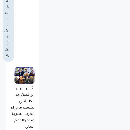
ك
ا
ت
ا
ل
ش
ا
ئ
ع
ة
رئيس مركز
الرافدين زيد
الطالقاني
يكشف ما وراء
الحرب السرية
ضده والدعم
المالي