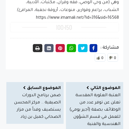
وهي (من وحي الوصي، فقه وقرآن، مكتبات، الأدبية،
الشباب، براعم وقوارير، منوعات، أروقة نجفية، المرافئ).
https://www.imamali.net/?id=316&sid=16568
مشاركة :
0
0
الموضوع التالي
الموضوع السابق
العتبة العلوية المقدسة
ضمن برنامج الدورات
تعلن عن توفر عدد من
الصيفية .. مركز المحسن
الوظائف بصفة (أجير يومي)
يستضيف وفداً من مزار
للعمل في قسم الشؤون
الصحابي كميل بن زياد
الهندسية والفنية