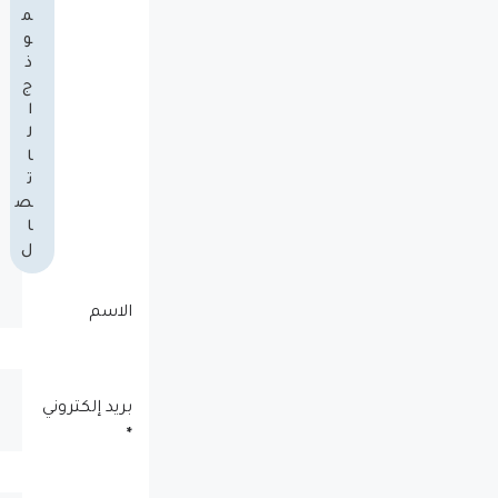
م
و
ذ
ج
ا
ل
ا
ت
ص
ا
ل
الاسم
بريد إلكتروني
*