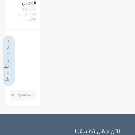
الزنجيلي
عراق تايمز
الاخبارية _بثينة
الناهي ...
ا
ل
أ
ر
ش
ي
ف
الآن حمّل تطبيقنا