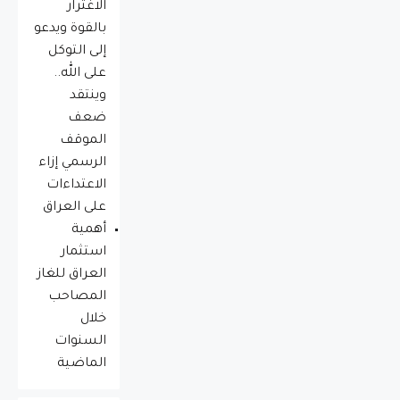
الاغترار
بالقوة ويدعو
إلى التوكل
على الله..
وينتقد
ضعف
الموقف
الرسمي إزاء
الاعتداءات
على العراق
أهمية
استثمار
العراق للغاز
المصاحب
خلال
السنوات
الماضية