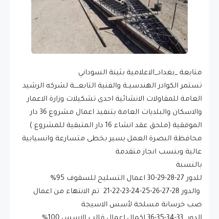
متابعة _بغداد_الاعلامية بثينة السوداني
تستمر الكوادر الهندسيــة والفنية التابعــــة لشركه الرشيد
العامة للمقاولات الانشائية احدى تشكيلات وزارة الاعمار
والاسكان والبلديات العامة بتنفيذ اعمال مشروع 36 دار
الموفقية (ملحق عقد انشاء 16 دار المتبقية للمشروع )
محافظة البصرة العمل يسير بخطى متسارعة وانسيابية
عالية وبنسب انجاز متقدمة
بالنسبة
للدور 27-28-29-30 اعمال التسليح للسقوف 95%
والدور 28-27-26-25-24-23-22-21 تم الانتهاء من اعمال
صب خرسانة مسلحة لأسس الاسيجة
الدور 33-34-35-36 اكمال اعمال قالب الاسس 100%