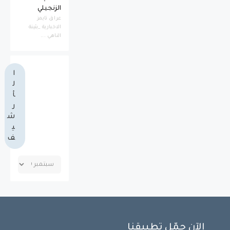
الزنجيلي
عراق تايمز
الاخبارية _بثينة
الناهي ...
ا
ل
أ
ر
ش
ي
ف
الآن حمّل تطبيقنا