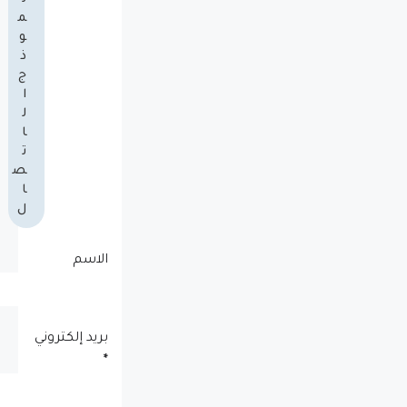
م
و
ذ
ج
ا
ل
ا
ت
ص
ا
ل
الاسم
بريد إلكتروني
*