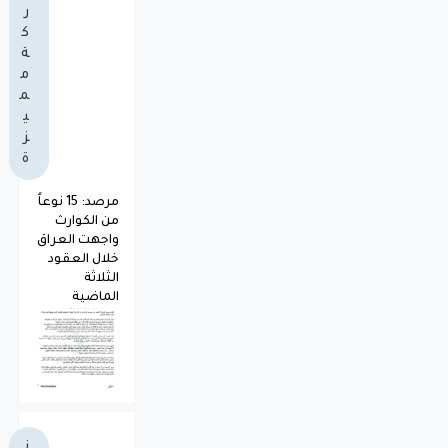
ر
ك
ة
م
م
ي
ز
ة
مرصد: 15 نوعاً
من الكوارث
واجهت العراق
خلال العقود
الثلاثة
الماضية
ن