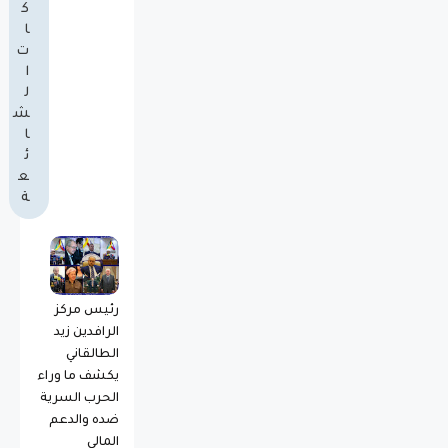
ك
ا
ت
ا
ل
ش
ا
ئ
ع
ة
رئيس مركز
الرافدين زيد
الطالقاني
يكشف ما وراء
الحرب السرية
ضده والدعم
المالي