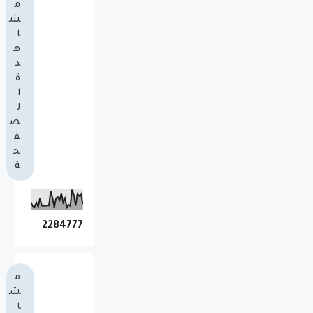
م
ش
ا
ه
د
ة
ا
ل
ص
ف
ح
ة
2
2
8
4
7
7
7
م
ش
ا