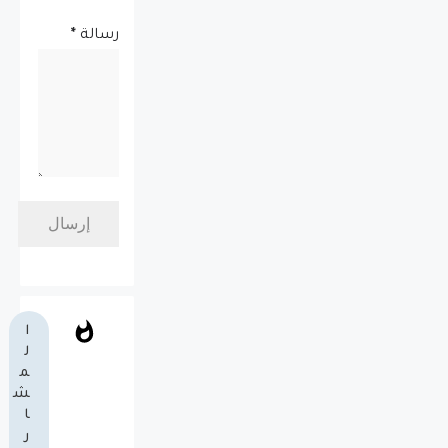
رسالة
*
ا
ل
م
ش
ا
ر