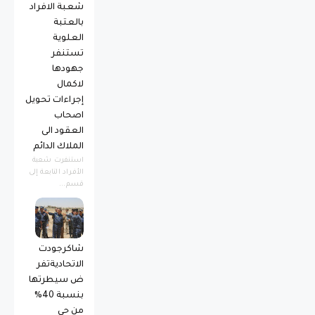
شعبة الافراد
بالعتبة
العلوية
تستنفر
جهودها
لاكمال
إجراءات تحويل
اصحاب
العقود الى
الملاك الدائم
استنفرت شعبة
الأفراد التابعة إلى
قسم...
شاكرجودت
الاتحاديةتفر
ض سيطرتها
بنسبة 40%
من حي