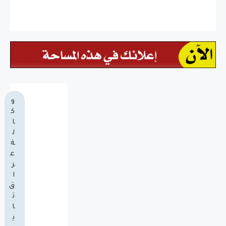
و
ك
ا
ل
ة
ع
ر
ا
ق
ت
ا
ي