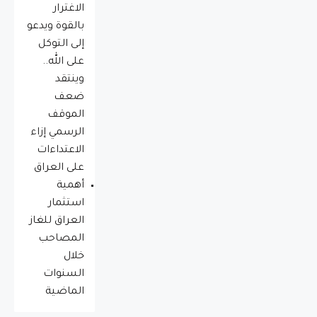
الاغترار
بالقوة ويدعو
إلى التوكل
على الله..
وينتقد
ضعف
الموقف
الرسمي إزاء
الاعتداءات
على العراق
أهمية
استثمار
العراق للغاز
المصاحب
خلال
السنوات
الماضية