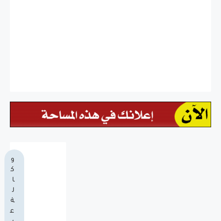
و
ك
ا
ل
ة
ع