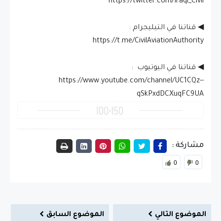
◀ قناتنا في التيليجرام :
◀ قناتنا في اليوتيوب :
‏https://www.youtube.com/channel/UC1CQz--
qSkPxdDCXuqFC9UA
مشاركة :
0
0
الموضوع التالي
الموضوع السابق