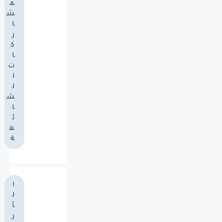
م
ش
ا
ر
ك
ا
ت
ا
ل
ش
ا
ئ
ع
ة
ا
ل
أ
ر