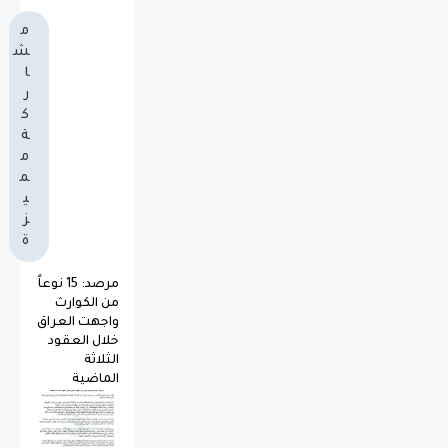
م
ش
ا
ر
ك
ة
م
م
ي
ز
ة
مرصد: 15 نوعاً
من الكوارث
واجهت العراق
خلال العقود
الثلاثة
الماضية