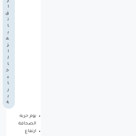
ر
ا
ق
ت
ا
ي
م
ز
ا
ل
ا
خ
ب
ا
ر
ي
ة
يوم حريه
الصحافة
ارتفاع