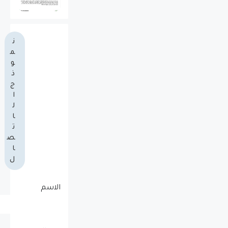
ن
م
و
ذ
ج
ا
ل
ا
ت
ص
ا
ل
الاسم