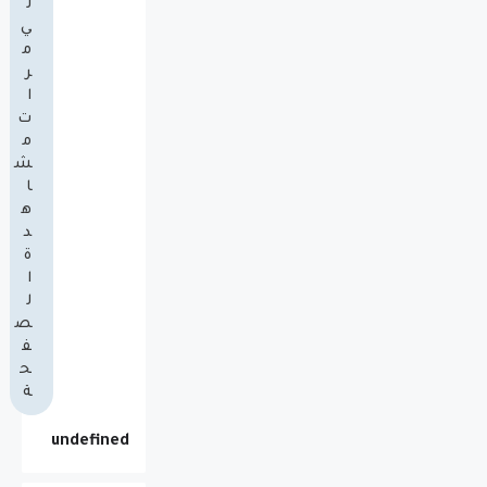
ل
ي
م
ر
ا
ت
م
ش
ا
ه
د
ة
ا
ل
ص
ف
ح
ة
u
n
d
e
f
n
e
d