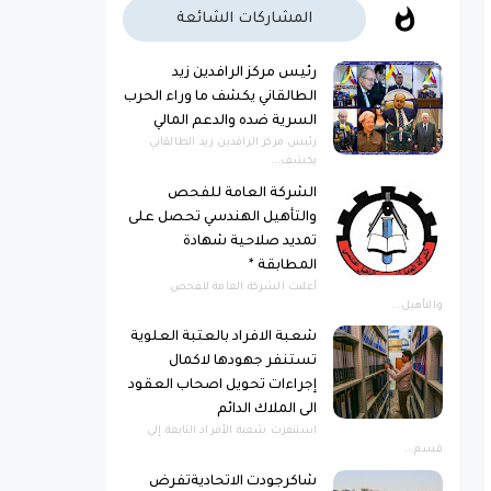
المشاركات الشائعة
رئيس مركز الرافدين زيد
الطالقاني يكشف ما وراء الحرب
السرية ضده والدعم المالي
رئيس مركز الرافدين زيد الطالقاني
يكشف...
الشركة العامة للفحص
والتأهيل الهندسي تحصل على
تمديد صلاحية شهادة
المطابقة *
أعلنت الشركة العامة للفحص
والتأهيل...
شعبة الافراد بالعتبة العلوية
تستنفر جهودها لاكمال
إجراءات تحويل اصحاب العقود
الى الملاك الدائم
استنفرت شعبة الأفراد التابعة إلى
قسم...
شاكرجودت الاتحاديةتفرض