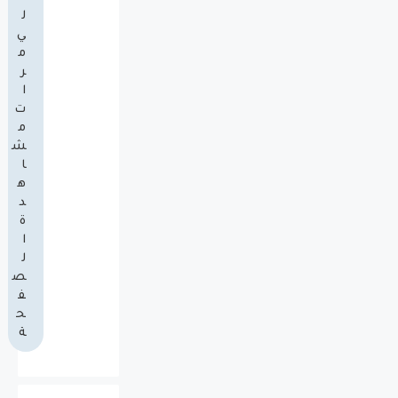
ل
ي
م
ر
ا
ت
م
ش
ا
ه
د
ة
ا
ل
ص
ف
ح
ة