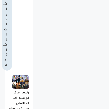
ش
ا
ر
ك
ا
ت
ا
ل
ش
ا
ئ
ع
ة
رئيس مركز
الرافدين زيد
الطالقاني