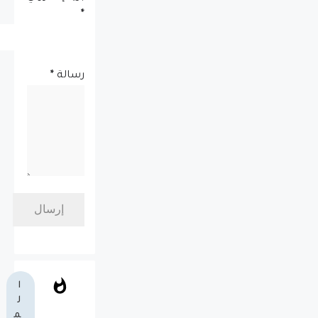
*
رسالة
*
ا
ل
م