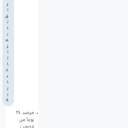
ر
ا
ق
ت
ا
ي
م
ز
ا
ل
ا
خ
ب
ا
ر
ي
ة
مرصد: 15
نوعاً من
الكوارث