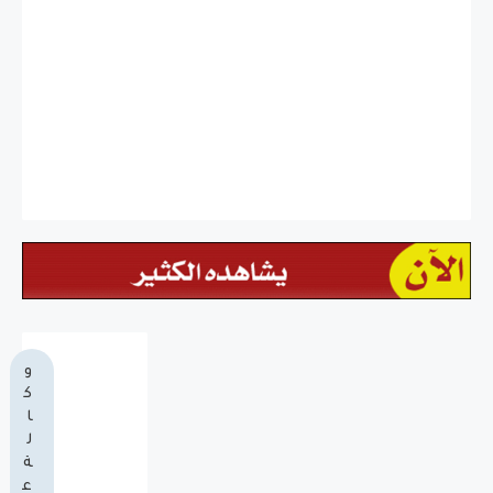
و
ك
ا
ل
ة
ع