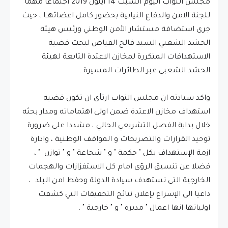
مجلس النواب اليوم السبت 14 ايلول 2019 أجتماعا مهما
للجنة الامن والدفاع النيابية بحضور كامل اعضائهــا ، حيث
جرى استضافة مستشار الأمن الوطني ورئيس هيئة
الحشد الشعبي السيد فالح الفياض لبحث قضية
الاستهدافات المتكررة لمخازن الاعتدة التابعة لهيئة
الحشد الشعبي عبر الطائرات المسيرة .
واكد سيادته ان مجلس النواب ارتأى ان تكون قضية
استهداف مخازن الاعتدة ضمن اولى اهتماماته ومدار بحثه
خلال بداية الفصل التشريعي الحالي ، مشددا على ضرورة
توحيد القرارات والتصريحات و المواقف الوطنية ، وادارة
ازمة الإستهداف بكل " حكمة " و " شجاعة " و " توازن " ،
فضلا عن تنسيق الرؤى امام كل الاستفزازات والهجمات
الخارجية التي تستهدف سيادة الدولة وحفظ امن البلد ،
داعيا الى الإسراع بإعلان نتائج التحقيقات التي كشفت
اولياتها انها اعمال " مدبرة " و " خارجية " .