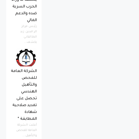
يكشف ما وراء
الحرب السرية
ضده والدعم
المالي
رئيس مركز
الرافدين زيد
الطالقاني
يكشف...
الشركة العامة
للفحص
والتأهيل
الهندسي
تحصل على
تمديد صلاحية
شهادة
المطابقة *
أعلنت الشركة
العامة للفحص
والتأهيل...