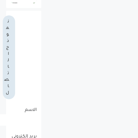
ن
م
و
ذ
ج
ا
ل
ا
ت
ص
ا
ل
الاسم
بريد إلكتروني