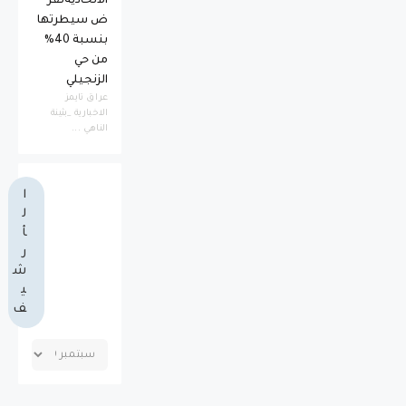
الاتحاديةتفر
ض سيطرتها
بنسبة 40%
من حي
الزنجيلي
عراق تايمز
الاخبارية _بثينة
الناهي ...
ا
ل
أ
ر
ش
ي
ف