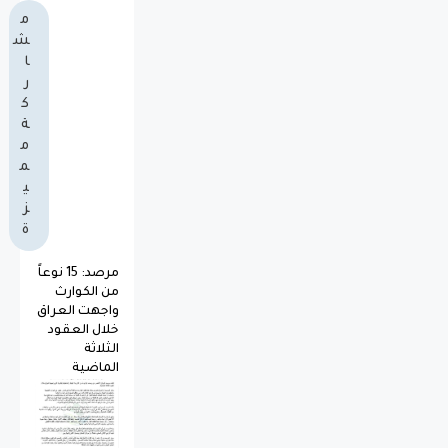
م
ش
ا
ر
ك
ة
م
م
ي
ز
ة
مرصد: 15 نوعاً
من الكوارث
واجهت العراق
خلال العقود
الثلاثة
الماضية