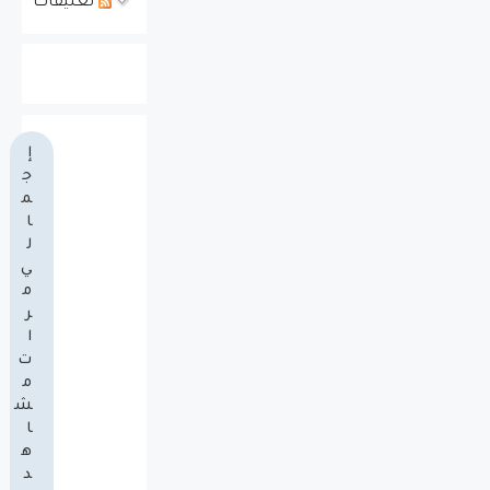
تعليقات
إ
ج
م
ا
ل
ي
م
ر
ا
ت
م
ش
ا
ه
د