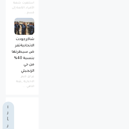
استنفرت شعبة
الأفراد التابعة إلى
قسم...
شاكرجودت
الاتحاديةتفر
ض سيطرتها
بنسبة 40%
من حي
الزنجيلي
عراق تايمز
الاخبارية _بثينة
الناهي ...
ا
ل
أ
ر