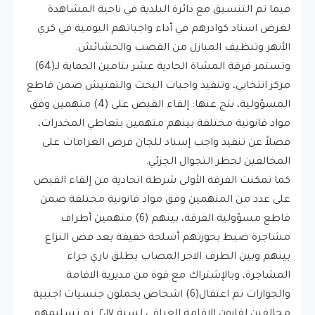
فيما تم التنسيق مع دائرة البلدية في ناحية المشاهدة
لغرض اسناد كوادرهم في أداء واجباتهم اليومية في كري
الأنهر وتنظيف المبازل من القصب والحشائش.
وتستمر فرقة المشاة الحادية عشر بتامين الحماية لـ(64)
مركز انتخابي، وتنفيذ واجبات البحث والتفتيش ضمن قاطع
المسؤولية، نتج عنها: إلقاء القبض على (4) متهمين وفق
مواد قانونية مختلفة بينهم متهمين بتعاطي المخدرات،
فضلاً عن تنفيذ واجب إسناد للجان فرض الغرامات على
المخالفين لحظر التجوال الجزئي.
كما تمكنت الفرقة الأولى شرطة اتحادية من إلقاء القبض
على عدد من المتهمين وفق مواد قانونية مختلفة ضمن
قاطع مسؤولية الفرقة، بينهم (6) متهمين أطراف
مشاجرة ضبط بحوزتهم أسلحة خفيفة بعد فض النزاع
بينهم وبين الطرف الاخر المصاب بطلق ناري جراء
المشاجرة، وبالإشتراك مع قوة من مديرية الاقامة
والجوازات تم اعتقال(6) اشخاص يحملون جنسيات اجنبية
مخالفين لقانون الاقامة العراقي لسنة ٢٠١٧ تم تسليمهم