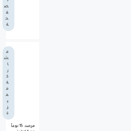
ل
ص
ف
ح
ة
م
ش
ا
ر
ك
ة
م
م
ي
ز
ة
مرصد: 15 نوعاً