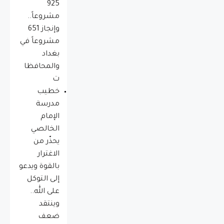
925
مشروعاً..
وإنجاز 651
مشروعاً في
بغداد
والمحافظا
ت
خطيب
مدرسة
الإمام
الخالصي
يحذّر من
الاغترار
بالقوة ويدعو
إلى التوكل
على الله..
وينتقد
ضعف