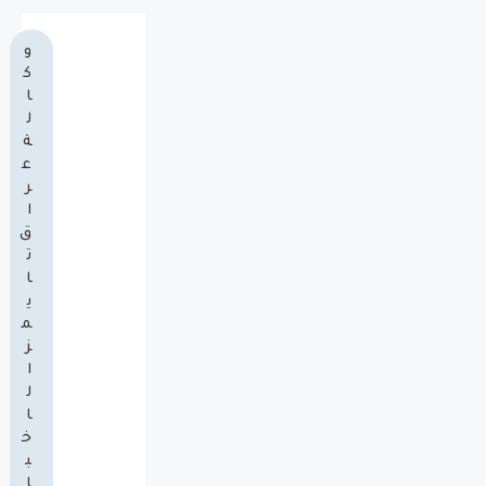
و
ك
ا
ل
ة
ع
ر
ا
ق
ت
ا
ي
م
ز
ا
ل
ا
خ
ب
ا