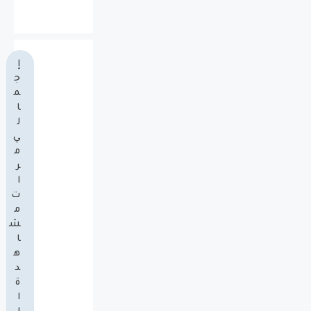
إ
ج
م
ا
ل
ي
م
ر
ا
ت
م
ش
ا
ه
د
ة
ا