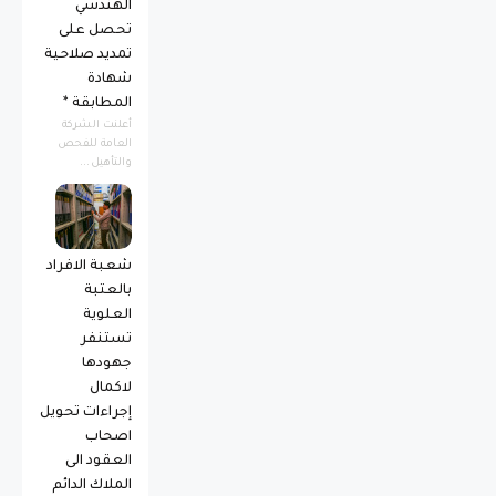
الهندسي
تحصل على
تمديد صلاحية
شهادة
المطابقة *
أعلنت الشركة
العامة للفحص
والتأهيل...
شعبة الافراد
بالعتبة
العلوية
تستنفر
جهودها
لاكمال
إجراءات تحويل
اصحاب
العقود الى
الملاك الدائم