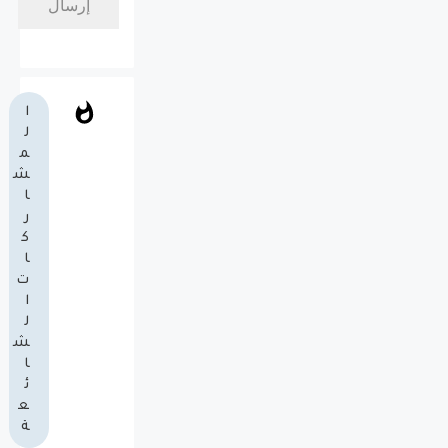
ا
ل
م
ش
ا
ر
ك
ا
ت
ا
ل
ش
ا
ئ
ع
ة