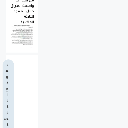
من الكوارث
واجهت العراق
خلال العقود
الثلاثة
الماضية
ن
م
و
ذ
ج
ا
ل
ا
ت
ص
ا