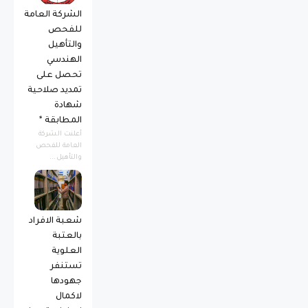
الشركة العامة
للفحص
والتأهيل
الهندسي
تحصل على
تمديد صلاحية
شهادة
المطابقة *
أعلنت الشركة
العامة للفحص
والتأهيل...
شعبة الافراد
بالعتبة
العلوية
تستنفر
جهودها
لاكمال