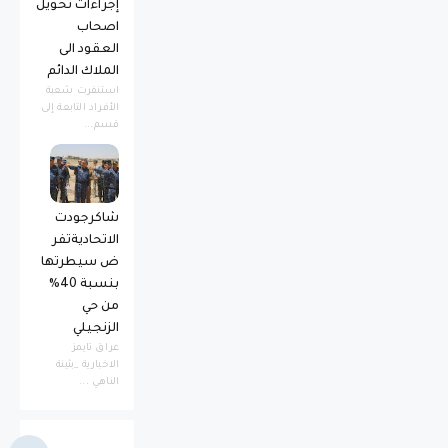
إجراءات تحويل
اصحاب
العقود الى
الملاك الدائم
استنفرت شعبة
الأفراد التابعة إلى
قسم...
شاكرجودت
الاتحاديةتفر
ض سيطرتها
بنسبة 40%
من حي
الزنجيلي
عراق تايمز
الاخبارية _بثينة
الناهي ...