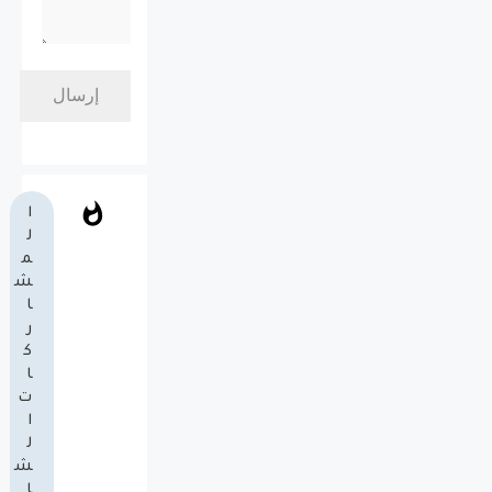
ا
ل
م
ش
ا
ر
ك
ا
ت
ا
ل
ش
ا