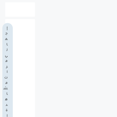
إ
ج
م
ا
ل
ي
م
ر
ا
ت
م
ش
ا
ه
د
ة
ا