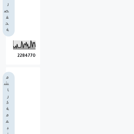
ل
ص
ف
ح
ة
2
2
8
4
7
7
0
م
ش
ا
ر
ك
ة
م
م
ي