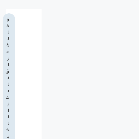
و
ك
ا
ل
ة
ع
ر
ا
ق
ت
ا
ي
م
ز
ا
ل
ا
خ
ب