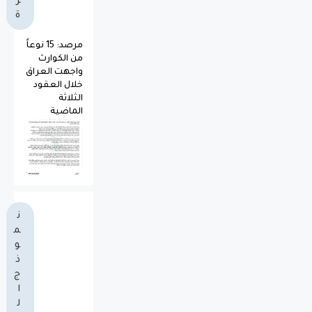
ز
ة
مرصد: 15 نوعاً
من الكوارث
واجهت العراق
خلال العقود
الثلاثة
الماضية
ن
م
و
ذ
ج
ا
ل