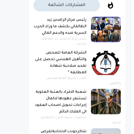
المشاركات الشائعة
رئيس مركز الرافدين زيد
الطالقاني يكشف ما وراء الحرب
السرية ضده والدعم المالي
رئيس مركز الرافدين زيد الطالقاني
يكشف...
الشركة العامة للفحص
والتأهيل الهندسي تحصل على
تمديد صلاحية شهادة
المطابقة *
أعلنت الشركة العامة للفحص
والتأهيل...
شعبة الافراد بالعتبة العلوية
تستنفر جهودها لاكمال
إجراءات تحويل اصحاب العقود
الى الملاك الدائم
استنفرت شعبة الأفراد التابعة إلى
قسم...
شاكرجودت الاتحاديةتفرض