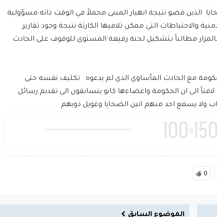
حايا الذين قضو نتيجة انهيار المبنى محملاً في الوقت ذاته مسؤولية
امنية والاحتياطات التي ممكن تلافيها الكارثة نتيجة وجود تقارير
لمزار مطالباً بتشكيل لجنة رفيعة المستوى للوقوف على الحادث
لحكومة مع الحادث المأساوي الذي لم يدعوه تكليف نفسه حتى
لافتاً الى ان الحكومة واعضاءها كانو يتسابقون الى تقديم رسائل
راب ولا يسمع احد منهم انين الضحايا وعويل ذويهم
0
الموضوع السابق