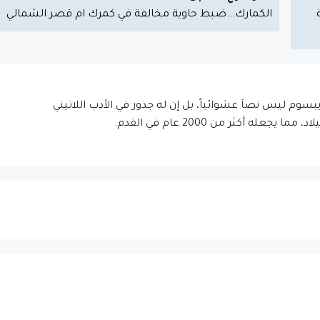
الكمارك...ضبط حاوية مخالفة في كمرك ام قصر الشمالي
إيبسوم ليس نصاَ عشوائياً، بل إن له جذور في الأدب اللاتيني