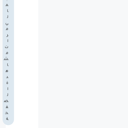
م
ا
ل
ي
م
ر
ا
ت
م
ش
ا
ه
د
ة
ا
ل
ص
ف
ح
ة