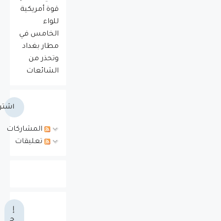
قوة أمريكية
للواء
الخامس في
مطار بغداد
وتحذر من
الشائعات
اشتر
المشاركات
تعليقات
إ
ج