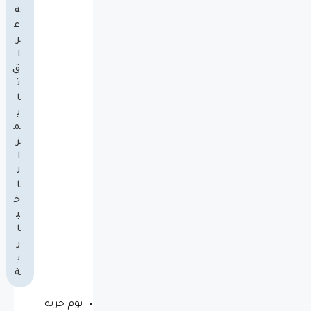
ة
ع
ر
ا
ق
ت
ا
ي
م
ز
ا
ل
ا
خ
ب
ا
ر
ي
ة
يوم حريه