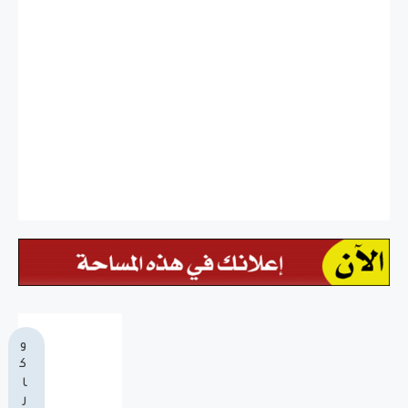
و
ك
ا
ل