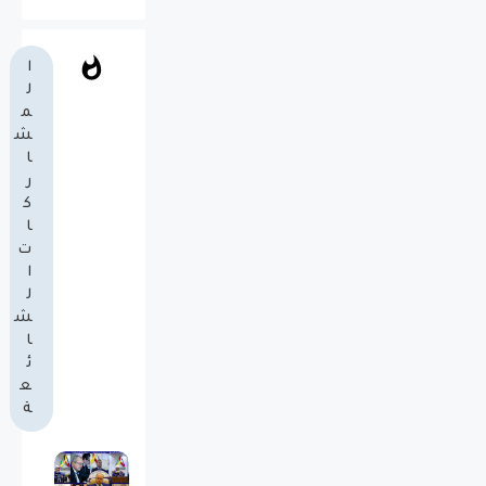
ا
ل
م
ش
ا
ر
ك
ا
ت
ا
ل
ش
ا
ئ
ع
ة