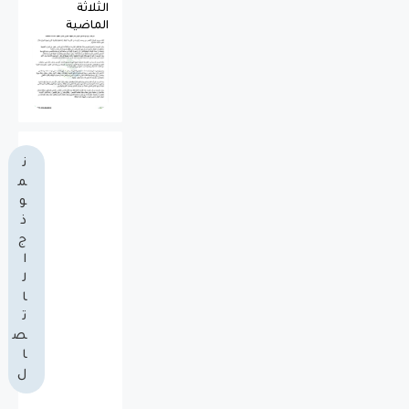
الثلاثة
الماضية
ن
م
و
ذ
ج
ا
ل
ا
ت
ص
ا
ل