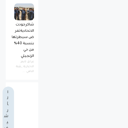
شاكرجودت
الاتحاديةتفر
ض سيطرتها
بنسبة 40%
من حي
الزنجيلي
عراق تايمز
الاخبارية _بثينة
الناهي ...
ا
ل
أ
ر
ش
ي