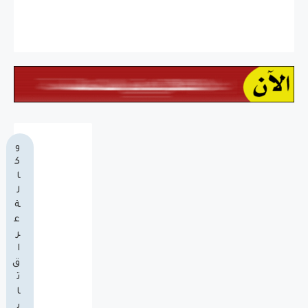
و
ك
ا
ل
ة
ع
ر
ا
ق
ت
ا
ي