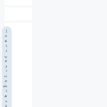
إ
ج
م
ا
ل
ي
م
ر
ا
ت
م
ش
ا
ه
د
ة