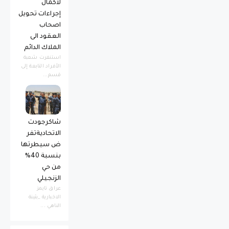
لاكمال
إجراءات تحويل
اصحاب
العقود الى
الملاك الدائم
استنفرت شعبة
الأفراد التابعة إلى
قسم...
شاكرجودت
الاتحاديةتفر
ض سيطرتها
بنسبة 40%
من حي
الزنجيلي
عراق تايمز
الاخبارية _بثينة
الناهي ...