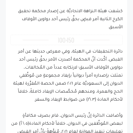
كشفت هيئة النزاهة الاتحاديَّة عن إصدار محكمة تحقيق
الكرخ الثانية أمر قبضٍ بحقِّ رئيس أحد دواوين الأوقاف
الأسبق.
دائرة التحقيقات في الهيئة، وفي معرض حديثها عن أمر
القبض، أكَّدت أنَّ المحكمة أصدرت الأمر بحقِّ رئيس أحد
دواوين الأوقاف الأسبق؛ لارتكابه عدداً من المُخالفات،
تمثلت بإصداره أمراً ديوانياً بإيفاد مجموعةٍ من مُوظَّفي
الديوان إلى السعوديَّة عام ٢٠١٦ ضمن الحصة المُقرَّرة لهيئة
الحج والعمرة، ومنحهم مُخصَّصات الإيفاد كاملةً، خلافاً
لأحكام المادة (٣ \٢) من ضوابط الإيفاد والسفر.
وأضافت الدائرة إنَّ رئيس الديوان، قام بصرف مكافأةٍ
لبعض المُوظَّفين في الديوان، خلافاً لأحكام المادة(٥ \ أ) من
تعليمات تنفيذ الموازنة لعام ٢٠١٦، مُنوِّهةً بأنَّ أمر القبض