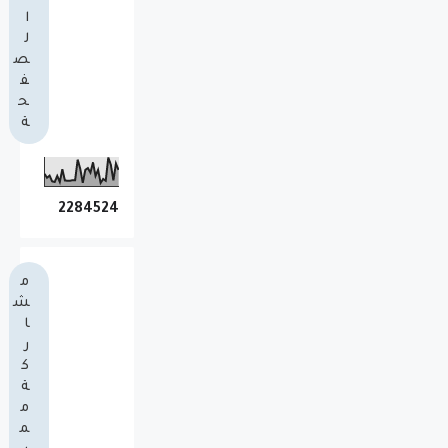
ا
ل
ص
ف
ح
ة
2
2
8
4
5
2
4
م
ش
ا
ر
ك
ة
م
م