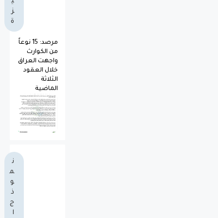
ي
ز
ة
مرصد: 15 نوعاً
من الكوارث
واجهت العراق
خلال العقود
الثلاثة
الماضية
ن
م
و
ذ
ج
ا