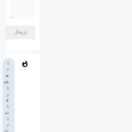
ا
ل
م
ش
ا
ر
ك
ا
ت
ا
ل
ش