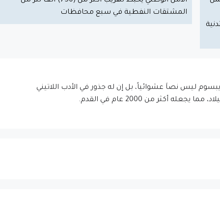
العمل
الأمن الوطني يُحبط تهريب أكثر من (750) ألف لتر من
المشتقات النفطية في سبع محافظات
نية
إيبسوم ليس نصاَ عشوائياً، بل إن له جذور في الأدب اللاتيني