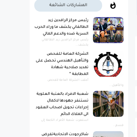
المشاركات الشائعة
رئيس مركز الرافدين زيد
الطالقاني يكشف ما وراء الحرب
السرية ضده والدعم المالي
رئيس مركز الرافدين زيد الطالقاني
يكشف...
الشركة العامة للفحص
والتأهيل الهندسي تحصل على
تمديد صلاحية شهادة
المطابقة *
أعلنت الشركة العامة للفحص
والتأهيل...
شعبة الافراد بالعتبة العلوية
تستنفر جهودها لاكمال
إجراءات تحويل اصحاب العقود
الى الملاك الدائم
استنفرت شعبة الأفراد التابعة إلى
قسم...
شاكرجودت الاتحاديةتفرض