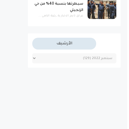
سيطرتها بنسبة 40% من حي
الزنجيلي
عراق تايمز الاخبارية _بثينة الناهي ...
الأرشيف