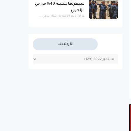
سيطرتها بنسبة 40% من حي
الزنجيلي
عراق تايمز الاخبارية _بثينة الناهي ...
الأرشيف