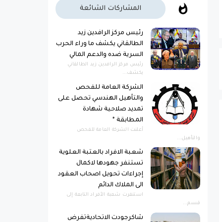
المشاركات الشائعة
رئيس مركز الرافدين زيد
الطالقاني يكشف ما وراء الحرب
السرية ضده والدعم المالي
رئيس مركز الرافدين زيد الطالقاني
يكشف...
الشركة العامة للفحص
والتأهيل الهندسي تحصل على
تمديد صلاحية شهادة
المطابقة *
أعلنت الشركة العامة للفحص
والتأهيل...
شعبة الافراد بالعتبة العلوية
تستنفر جهودها لاكمال
إجراءات تحويل اصحاب العقود
الى الملاك الدائم
استنفرت شعبة الأفراد التابعة إلى
قسم...
شاكرجودت الاتحاديةتفرض