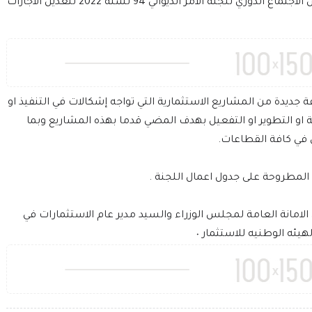
عقد في مقر الهيئة الوطنية للإستثمار اليوم الخميس الاجتماع الدوري للجنة الامر الديواني 94 لسنة 2022 لتعديل الاجازات
يدة من المشاريع الاستثمارية التي تواجه إشكالات في التنفيذ او
و التطوير او التفعيل بهدف المضي قدما بهذه المشاريع وبما
ق في كافة القطاعات.
المطروحة على جدول اعمال اللجنة .
 الامانة العامة لمجلس الوزراء والسيد مدير عام الاستثمارات في
لهيئه الوطنيه للاستثمار ٠