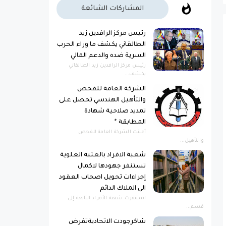
المشاركات الشائعة
رئيس مركز الرافدين زيد
الطالقاني يكشف ما وراء الحرب
السرية ضده والدعم المالي
رئيس مركز الرافدين زيد الطالقاني
يكشف...
الشركة العامة للفحص
والتأهيل الهندسي تحصل على
تمديد صلاحية شهادة
المطابقة *
أعلنت الشركة العامة للفحص
والتأهيل...
شعبة الافراد بالعتبة العلوية
تستنفر جهودها لاكمال
إجراءات تحويل اصحاب العقود
الى الملاك الدائم
استنفرت شعبة الأفراد التابعة إلى
قسم...
شاكرجودت الاتحاديةتفرض