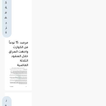
ك
ة
م
م
ي
ز
ة
مرصد: 15 نوعاً
من الكوارث
واجهت العراق
خلال العقود
الثلاثة
الماضية
ن
م