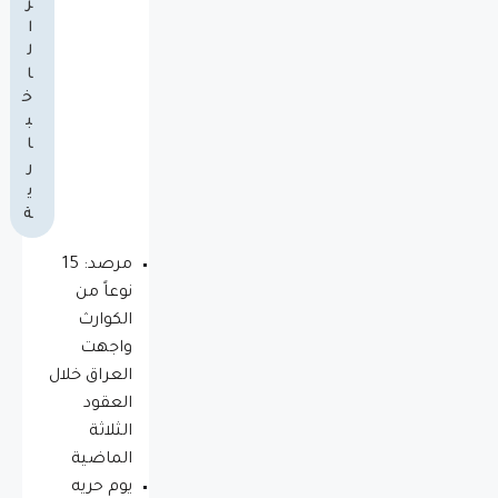
ز
ا
ل
ا
خ
ب
ا
ر
ي
ة
مرصد: 15
نوعاً من
الكوارث
واجهت
العراق خلال
العقود
الثلاثة
الماضية
يوم حريه