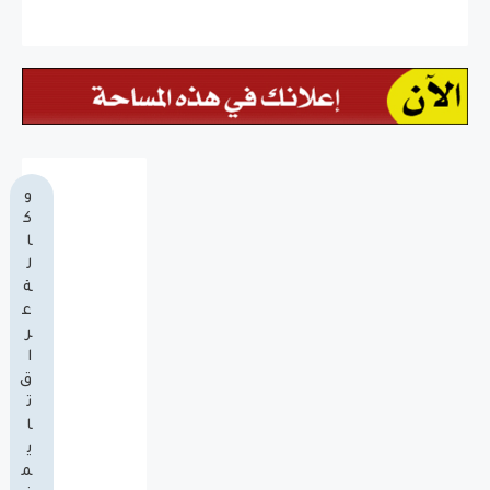
و
ك
ا
ل
ة
ع
ر
ا
ق
ت
ا
ي
م