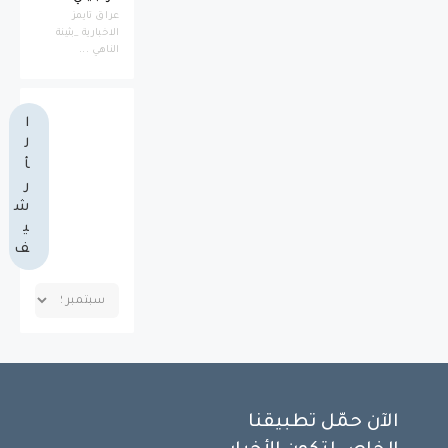
عراق تايمز
الاخبارية _بثينة
الناهي ...
ا
ل
أ
ر
ش
ي
ف
الآن حمّل تطبيقنا