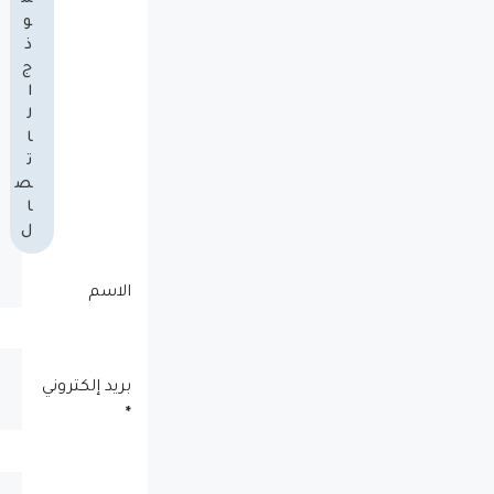
و
ذ
ج
ا
ل
ا
ت
ص
ا
ل
الاسم
بريد إلكتروني
*