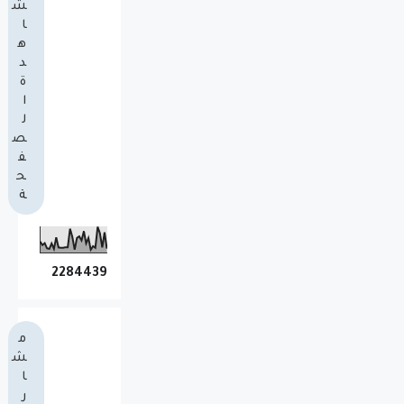
ش
ا
ه
د
ة
ا
ل
ص
ف
ح
ة
2
2
8
4
4
3
9
م
ش
ا
ر