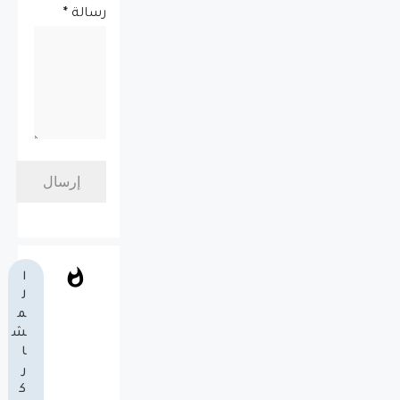
رسالة
*
ا
ل
م
ش
ا
ر
ك