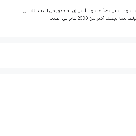
إيبسوم ليس نصاَ عشوائياً، بل إن له جذور في الأدب اللاتيني