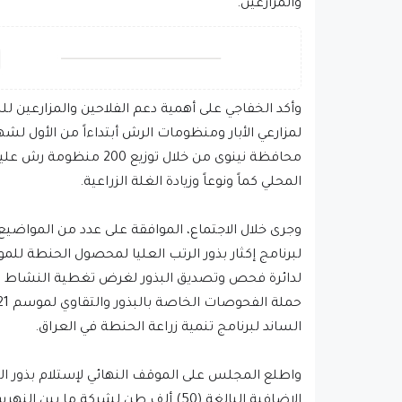
والمزارعين.
وأكد الخفاجي على أهمية دعم الفلاحين والمزارعين ل
لمزارعي الأبار ومنظومات الرش أبتداءاً من الأول لشه
محافظة نينوى من خلال تو
المحلي كماً ونوعاً وزيادة الغلة الزراعية.
وجرى خلال الاجتماع، الموافقة على عدد من المواضي
لدائرة فحص وتصديق البذور لغرض تغطية النشاط ال
الساند لبرنامج تنمية زراعة الحنطة في العراق.
الإضافية البالغة (50) ألف طن لشركة ما بين النهرين العامة للبذور.