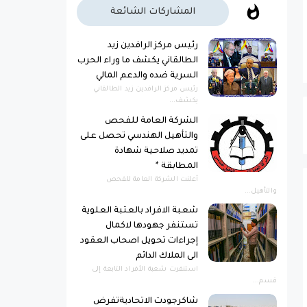
المشاركات الشائعة
رئيس مركز الرافدين زيد
الطالقاني يكشف ما وراء الحرب
السرية ضده والدعم المالي
رئيس مركز الرافدين زيد الطالقاني
يكشف...
الشركة العامة للفحص
والتأهيل الهندسي تحصل على
تمديد صلاحية شهادة
المطابقة *
أعلنت الشركة العامة للفحص
والتأهيل...
شعبة الافراد بالعتبة العلوية
تستنفر جهودها لاكمال
إجراءات تحويل اصحاب العقود
الى الملاك الدائم
استنفرت شعبة الأفراد التابعة إلى
قسم...
شاكرجودت الاتحاديةتفرض