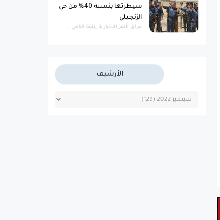
سيطرتها بنسبة 40% من حي
الزنجيلي
عراق تايمز الاخبارية _بثينة الناهي ...
الأرشيف