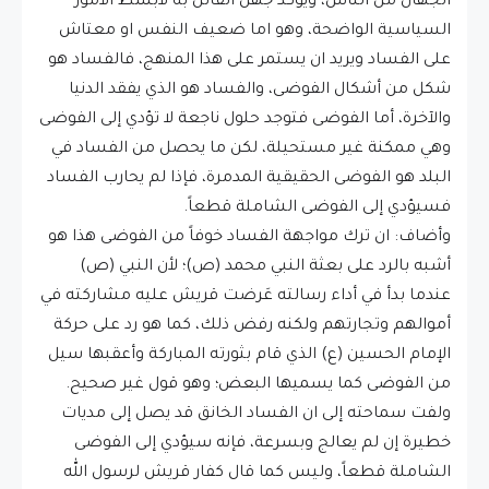
الجهّال من الناس، ويؤكد جهل القائل به لأبسط الأمور
السياسية الواضحة، وهو اما ضعيف النفس او معتاش
على الفساد ويريد ان يستمر على هذا المنهج، فالفساد هو
شكل من أشكال الفوضى، والفساد هو الذي يفقد الدنيا
والآخرة، أما الفوضى فتوجد حلول ناجعة لا تؤدي إلى الفوضى
وهي ممكنة غير مستحيلة، لكن ما يحصل من الفساد في
البلد هو الفوضى الحقيقية المدمرة، فإذا لم يحارب الفساد
فسيؤدي إلى الفوضى الشاملة قطعاً.
وأضاف: ان ترك مواجهة الفساد خوفاً من الفوضى هذا هو
أشبه بالرد على بعثة النبي محمد (ص)؛ لأن النبي (ص)
عندما بدأ في أداء رسالته عَرضت قريش عليه مشاركته في
أموالهم وتجارتهم ولكنه رفض ذلك، كما هو رد على حركة
الإمام الحسين (ع) الذي قام بثورته المباركة وأعقبها سيل
من الفوضى كما يسميها البعض؛ وهو قول غير صحيح.
ولفت سماحته إلى ان الفساد الخانق قد يصل إلى مديات
خطيرة إن لم يعالج وبسرعة، فإنه سيؤدي إلى الفوضى
الشاملة قطعاً، وليس كما قال كفار قريش لرسول الله