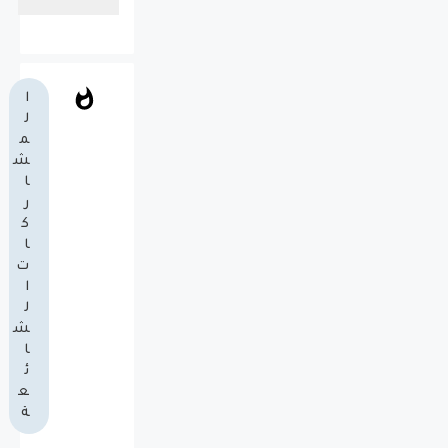
ا
ل
م
ش
ا
ر
ك
ا
ت
ا
ل
ش
ا
ئ
ع
ة