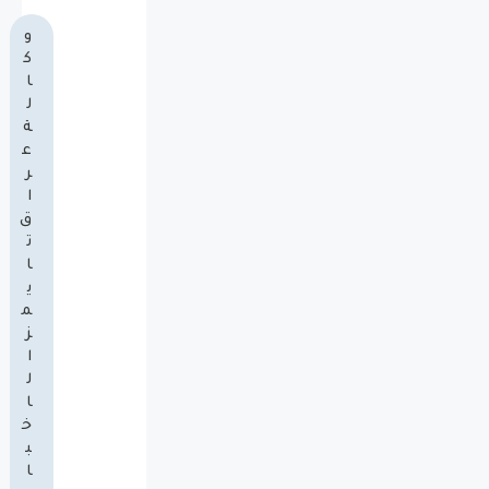
و
ك
ا
ل
ة
ع
ر
ا
ق
ت
ا
ي
م
ز
ا
ل
ا
خ
ب
ا