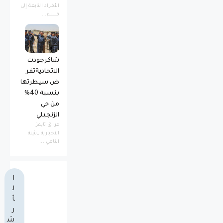
الأفراد التابعة إلى
قسم...
شاكرجودت
الاتحاديةتفر
ض سيطرتها
بنسبة 40%
من حي
الزنجيلي
عراق تايمز
الاخبارية _بثينة
الناهي ...
ا
ل
أ
ر
ش