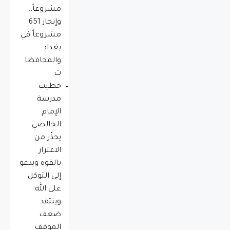
مشروعاً..
وإنجاز 651
مشروعاً في
بغداد
والمحافظا
ت
خطيب
مدرسة
الإمام
الخالصي
يحذّر من
الاغترار
بالقوة ويدعو
إلى التوكل
على الله..
وينتقد
ضعف
الموقف