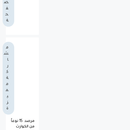
ص
ف
ح
ة
م
ش
ا
ر
ك
ة
م
م
ي
ز
ة
مرصد: 15 نوعاً
من الكوارث