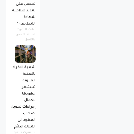
تحصل على
تمديد صلاحية
شهادة
المطابقة *
أعلنت الشركة
العامة للفحص
والتأهيل...
شعبة الافراد
بالعتبة
العلوية
تستنفر
جهودها
لاكمال
إجراءات تحويل
اصحاب
العقود الى
الملاك الدائم
استنفرت شعبة