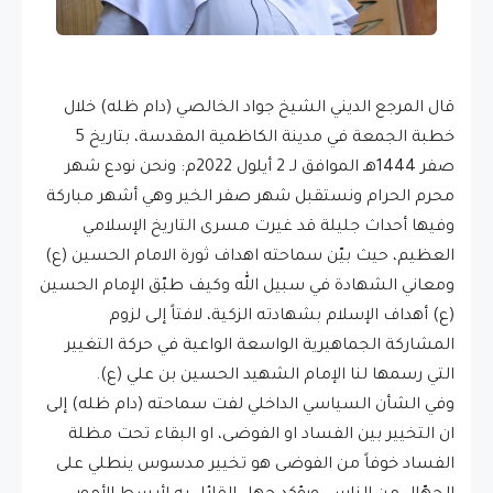
قال المرجع الديني الشيخ جواد الخالصي (دام ظله) خلال
خطبة الجمعة في مدينة الكاظمية المقدسة، بتاريخ 5
صفر 1444هـ الموافق لـ 2 أيلول 2022م: ونحن نودع شهر
محرم الحرام ونستقبل شهر صفر الخير وهي أشهر مباركة
وفيها أحداث جليلة قد غيرت مسرى التاريخ الإسلامي
العظيم، حيث بيّن سماحته اهداف ثورة الامام الحسين (ع)
ومعاني الشهادة في سبيل الله وكيف طبّق الإمام الحسين
(ع) أهداف الإسلام بشهادته الزكية، لافتاً إلى لزوم
المشاركة الجماهيرية الواسعة الواعية في حركة التغيير
التي رسمها لنا الإمام الشهيد الحسين بن علي (ع).
وفي الشأن السياسي الداخلي لفت سماحته (دام ظله) إلى
ان التخيير بين الفساد او الفوضى، او البقاء تحت مظلة
الفساد خوفاً من الفوضى هو تخيير مدسوس ينطلي على