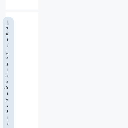
إ
ج
م
ا
ل
ي
م
ر
ا
ت
م
ش
ا
ه
د
ة
ا
ل