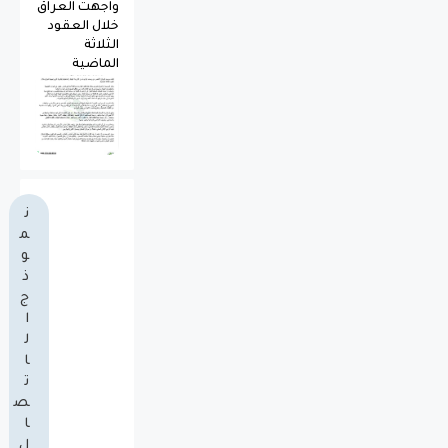
واجهت العراق
خلال العقود
الثلاثة
الماضية
ن
م
و
ذ
ج
ا
ل
ا
ت
ص
ا
ل