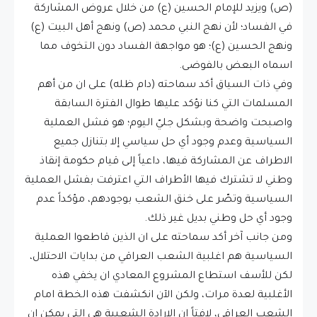
(ص) ويزيد للإمام الحسين (ع) من خلال عروض المشاركة
في الفساد؛ لأن نهج النبي محمد (ص) ونهج أهل البيت (ع)
ونهج الحسين (ع)؛ هو مواجهة الفساد دون التخوف مما
اسماه البعض بالفوضى.
وفي ذات السياق أكد سماحته (دام ظله) على ان من أهم
المسلمات التي كنا نؤكد عليها طوال الفترة السابقة
واصبحت واضحة وبشكل جليّ اليوم؛ هو فشل العملية
السياسية وعدم وجود أي حل سياسي إلا بتنازل جميع
الاطراف عن المشاركة فيها، داعياً إلى قيام حكومة إنقاذ
وطني لا تشترك فيها الأطراف التي اعترفت بفشل العملية
السياسية وتصّر على خنق الشعب بوجودهم، مؤكداً عدم
وجود أي حل وطني بديل غير ذلك.
ومن جانب آخر أكد سماحته على ان الذين قاطعوا العملية
السياسية هم اغلبية الشعب العراقي من بدايات الاحتلال،
لكن للأسف استطاع المشروع المعادي ان يخفي هذه
الأغلبية لعدة مرات، ولكن الآن انكشفت هذه الخطة امام
الشعب العراقي، لافتاً ان الإرادة الشعبية هي التي يمكن ان