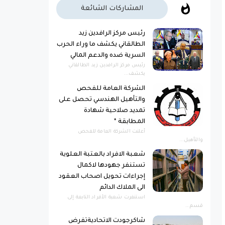
المشاركات الشائعة
رئيس مركز الرافدين زيد
الطالقاني يكشف ما وراء الحرب
السرية ضده والدعم المالي
رئيس مركز الرافدين زيد الطالقاني
يكشف...
الشركة العامة للفحص
والتأهيل الهندسي تحصل على
تمديد صلاحية شهادة
المطابقة *
أعلنت الشركة العامة للفحص
والتأهيل...
شعبة الافراد بالعتبة العلوية
تستنفر جهودها لاكمال
إجراءات تحويل اصحاب العقود
الى الملاك الدائم
استنفرت شعبة الأفراد التابعة إلى
قسم...
شاكرجودت الاتحاديةتفرض