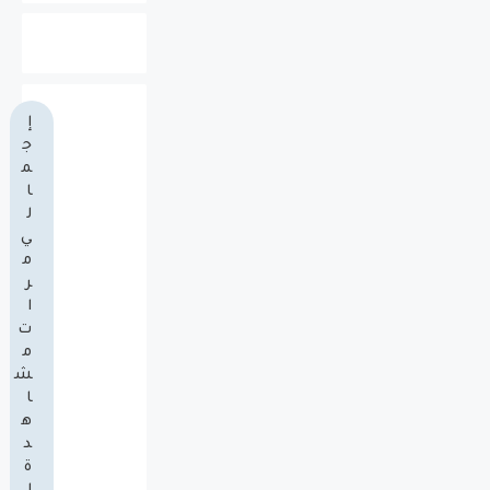
إ
ج
م
ا
ل
ي
م
ر
ا
ت
م
ش
ا
ه
د
ة