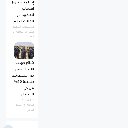
إجراءات تحويل
اصحاب
العقود الى
الملاك الدائم
استنفرت شعبة
الأفراد التابعة إلى
قسم...
شاكرجودت
الاتحاديةتفر
ض سيطرتها
بنسبة 40%
من حي
الزنجيلي
عراق تايمز
الاخبارية _بثينة
الناهي ...