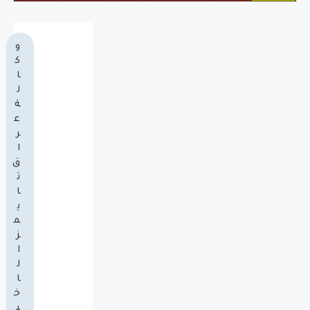
و
ك
ا
ل
ة
ع
ر
ا
ق
ت
ا
ي
م
ز
ا
ل
ا
خ
ب