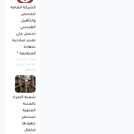
الشركة العامة
للفحص
والتأهيل
الهندسي
تحصل على
تمديد صلاحية
شهادة
المطابقة *
أعلنت الشركة
العامة للفحص
والتأهيل...
شعبة الافراد
بالعتبة
العلوية
تستنفر
جهودها
لاكمال