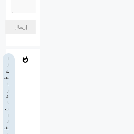
ا
ل
م
ش
ا
ر
ك
ا
ت
ا
ل
ش