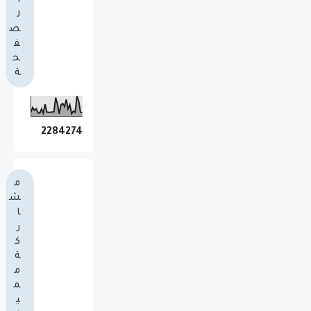
ا
ل
ص
ف
ح
ة
2
2
8
4
2
7
4
م
ش
ا
ر
ك
ة
م
م
ي