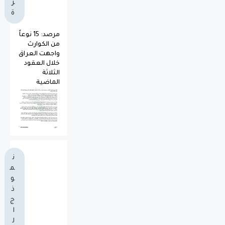
ز
ة
مرصد: 15 نوعاً
من الكوارث
واجهت العراق
خلال العقود
الثلاثة
الماضية
ن
م
و
ذ
ج
ا
ل