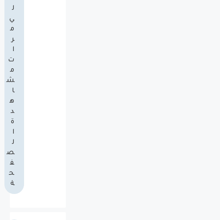
ل
ي
م
ر
ا
ت
م
ش
ا
ه
د
ة
ا
ل
ص
ف
ح
ة