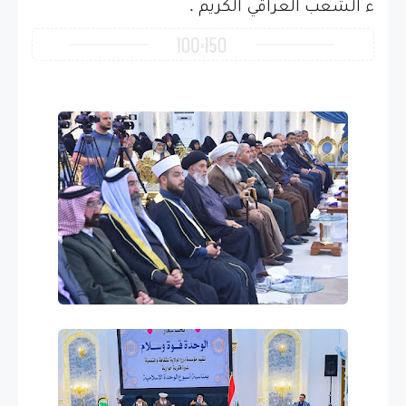
.
ء
الشعب
العراقي
الكريم