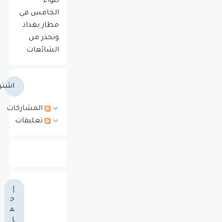
للواء
الخامس في
مطار بغداد
وتحذر من
الشائعات
اشتر
المشاركات
تعليقات
إ
ج
م
ا