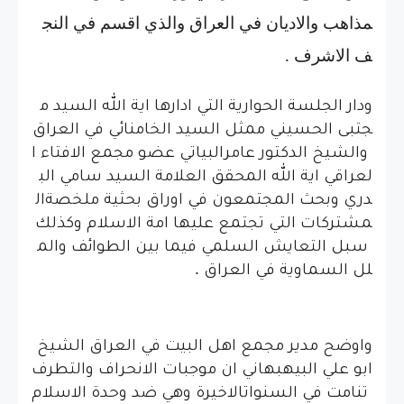
مذاهب
والاديان
في
العراق
والذي
اقسم
في
النج
ف
الاشرف
.
ودار
الجلسة
الحوارية
التي
ادارها
اية
الله
السيد
م
جتبى
الحسيني
ممثل
السيد
الخامنائي
في
العراق
والشيخ
الدكتور
عامر
البياتي
عضو
مجمع
الافتاء
ا
لعراقي
اية
الله
المحقق
العلامة
السيد
سامي
الب
دري
وبحث
المجتمعون
في
اوراق
بحثية
ملخصة
ال
مشتركات
التي
تجتمع
عليها
امة
الاسلام
وكذلك
سبل
التعايش
السلمي
فيما
بين
الطوائف
والم
.
لل
السماوية
في
العراق
واوضح
مدير
مجمع
اهل
البيت
في
العراق
الشيخ
ابو
علي
البيهبهاني
ان
موجبات
الانحراف
والتطرف
تنامت
في
السنوات
الاخيرة
وهي
ضد
وحدة
الاسلام