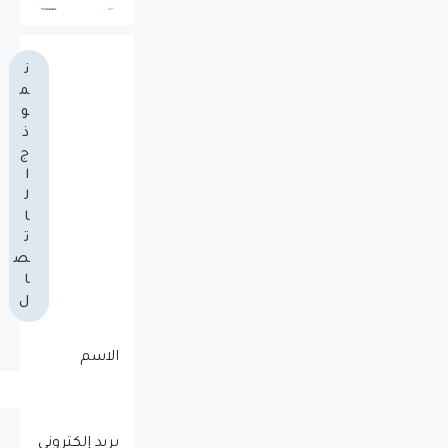
ن
م
و
ذ
ج
ا
ل
ا
ت
ص
ا
ل
الاسم
بريد إلكتروني