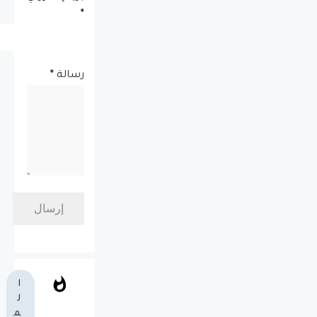
*
رسالة
*
ا
ل
م