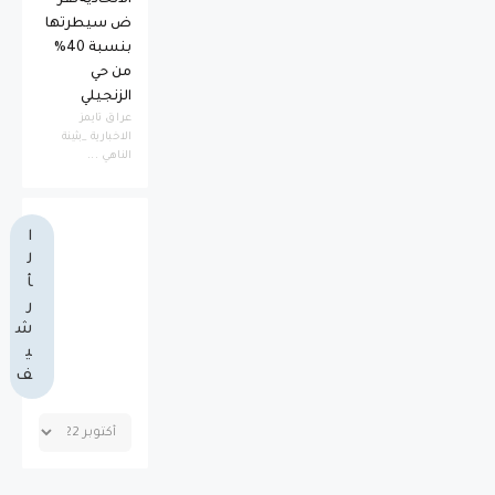
الاتحاديةتفر
ض سيطرتها
بنسبة 40%
من حي
الزنجيلي
عراق تايمز
الاخبارية _بثينة
الناهي ...
ا
ل
أ
ر
ش
ي
ف