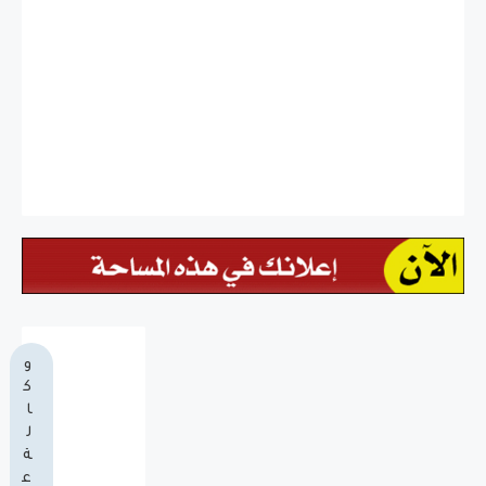
و
ك
ا
ل
ة
ع