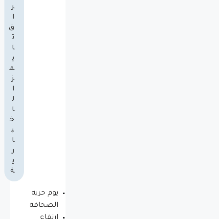
ر
ا
ق
ت
ا
ي
م
ز
ا
ل
ا
خ
ب
ا
ر
ي
ة
يوم حريه
الصحافة
ارتفاع