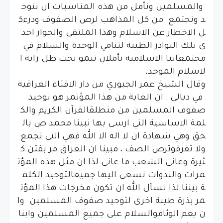
والمسلمين
ونأمل
من
هذه
المناسبات
ان
نتوح
د
ونجتمع
من
كل
المذاهب
لرص
الصفوف
ودرء
ك
ل
الاخطار
عن
الاسلام
وهذا
الملتقى
والحوار
احد
ى
تلك
البوادر
الطيبة
لتنامي
الوحدة
والسلام
في
مجتمعاتنا
الاسلامية
نأمل
ان
تنمو
تحت
ظل
راية
ا
.
لاسلام
الموحد
وقال
الشيخ
عمر
الجبوري
من
دار
الافتاء
العراقية
في
ديالى
:
ان
الغاية
من
هذا
المؤتمر
هو
توحيد
صفوف
المسلمين
من
منطلق
القرآن
الكريم
والك
لمة
الاساسية
التي
ارسى
بها
نبينا
محمد
ص
بال
حق
وهي
شهادة
ان
لا
اله
الا
الله
فهي
التي
تجمع
ولا
تفرق
وترص
الصف
،
مبينا
ان
العراق
مر
بفتن
ك
ثيرة
وعانى
الشعب
ما
عانى
لذا
ان
مثل
هذه
المؤت
مرات
والندوات
نسعى
اليها
جميعا
لتوحيد
الكلم
ة
بيننا
لذا
نسأل
الله
ان
تكون
مخرجات
هذا
المؤت
مر
بذرة
طيبة
اخرى
لتوحيد
صفوف
المسلمين
وا
ن
يعم
الوئام
والسلام
على
جميع
المسلمين
وابنا