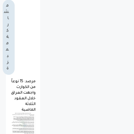
م
ش
ا
ر
ك
ة
م
م
ي
ز
ة
مرصد: 15 نوعاً
من الكوارث
واجهت العراق
خلال العقود
الثلاثة
الماضية