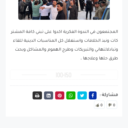
المجتمعون
في
الندوة
الفكرية
اكدوا
على
تبني
كافة
المشتر
كات
ونبذ
الخلافات
واستغلال
كل
المناسبات
الدينية
للقاء
وتبادل
التهاني
والتبريكات
وطرح
الهموم
والمشاكل
وبحث
.
طرق
حلها
وعلاجها
مشاركة :
0
0