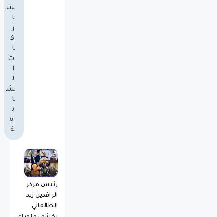
ش
ا
ر
ك
ا
ت
ا
ل
ش
ا
ئ
ع
ة
رئيس مركز
الرافدين زيد
الطالقاني
يكشف ما وراء