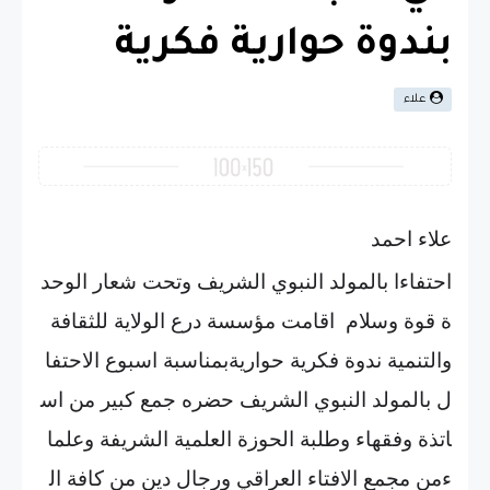
بندوة حوارية فكرية
علاء
علاء احمد
احتفاءا
بالمولد
النبوي
الشريف
وتحت
شعار
الوحد
ة
قوة
وسلام
اقامت
مؤسسة
درع
الولاية
للثقافة
والتنمية
ندوة
فكرية
حوارية
بمناسبة
اسبوع
الاحتفا
ل
بالمولد
النبوي
الشريف
حضره
جمع
كبير
من
اس
اتذة
وفقهاء
وطلبة
الحوزة
العلمية
الشريفة
وعلما
ء
من
مجمع
الافتاء
العراقي
ورجال
دين
من
كافة
ال