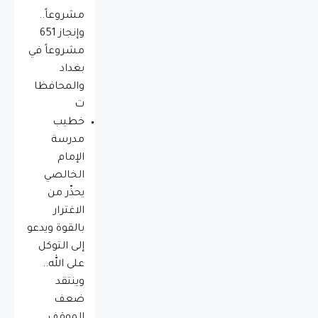
مشروعاً..
وإنجاز 651
مشروعاً في
بغداد
والمحافظا
ت
خطيب
مدرسة
الإمام
الخالصي
يحذّر من
الاغترار
بالقوة ويدعو
إلى التوكل
على الله..
وينتقد
ضعف
الموقف