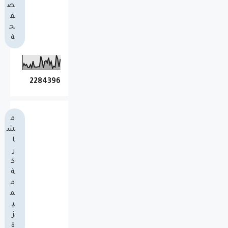
ص
ف
ح
ة
2
2
8
4
3
9
6
م
ش
ا
ر
ك
ة
م
م
ي
ز
ة