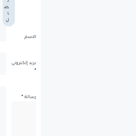
ت
ص
ا
ل
الاسم
بريد إلكتروني
*
رسالة
*