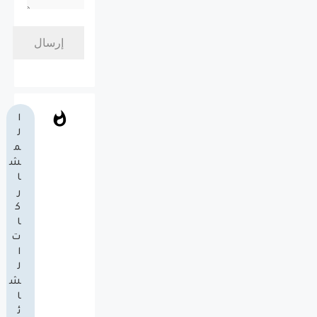
ا
ل
م
ش
ا
ر
ك
ا
ت
ا
ل
ش
ا
ئ