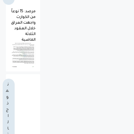
مرصد: 15 نوعاً
من الكوارث
واجهت العراق
خلال العقود
الثلاثة
الماضية
ن
م
و
ذ
ج
ا
ل
ا