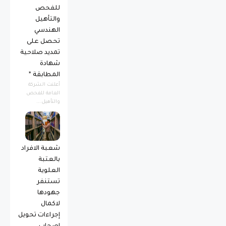
للفحص
والتأهيل
الهندسي
تحصل على
تمديد صلاحية
شهادة
المطابقة *
أعلنت الشركة
العامة للفحص
والتأهيل...
شعبة الافراد
بالعتبة
العلوية
تستنفر
جهودها
لاكمال
إجراءات تحويل