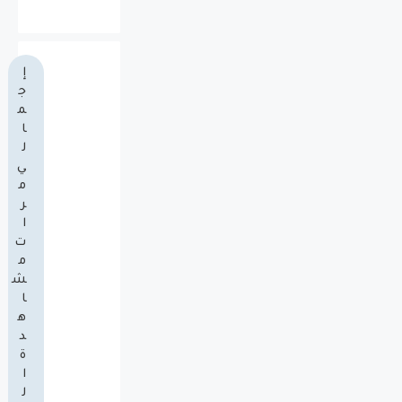
إ
ج
م
ا
ل
ي
م
ر
ا
ت
م
ش
ا
ه
د
ة
ا
ل