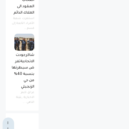
اصحاب
العقود الى
الملاك الدائم
استنفرت شعبة
الأفراد التابعة إلى
قسم...
شاكرجودت
الاتحاديةتفر
ض سيطرتها
بنسبة 40%
من حي
الزنجيلي
عراق تايمز
الاخبارية _بثينة
الناهي ...
ا