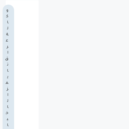
و
ك
ا
ل
ة
ع
ر
ا
ق
ت
ا
ي
م
ز
ا
ل
ا
خ
ب
ا