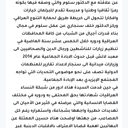
عن علاقته مع الدكتور سلوم والتي وصفه فيها بكونه
رمزا ثقافيا وطنيا و مدرسة تقدم للبرلمان خيارات
وافكارا تتحول الى خريطة طريق لحماية التنوع العراقي.
وركز الدكتور خلف سنجاري عن عمل سلوم في مجال
بناء قدرات أجيال من الشباب من كافة المحافظات
العراقية ودوره خلال الخمس عشر سنة الماضية في
تنظيم زيارات للناشطين ورجال الدين والصحافيين الى
معبد لالش قبل حدوث الابادة الجماعية عام 2014
وزيارات ميدانية الى سنجار لاعداد تقارير للمنظمات
الدولية تصف على نحو موضوعي التحديات التي تواجه
المجتمع الإيزيدي بعد الإبادة الجماعية.
في حين قدمت السيدة هناء ادور من شبكة النساء
العراقيات شهادتها بحق المحتفى به ودوره في مختلف
القضايا الانسانية والتي عرضته في كثير من الأحيان الى
تهديدات خطيرة واجهها بشجاعة، واستمراره رغم كل
المصاعب. من جهتها اوضحت هناء حسين الممثلة عن
البهائيين اهمية قضايا الاعتراف بالاقليات الدينية غير