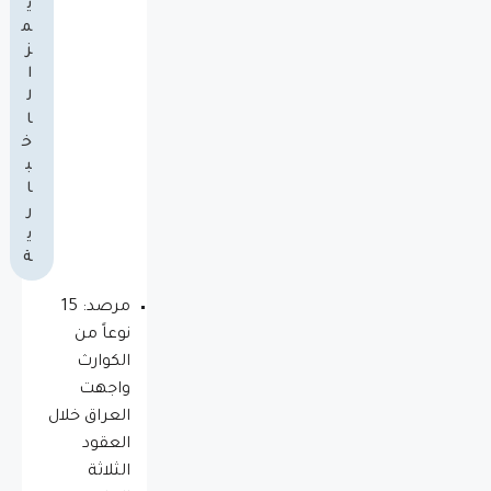
ي
م
ز
ا
ل
ا
خ
ب
ا
ر
ي
ة
مرصد: 15
نوعاً من
الكوارث
واجهت
العراق خلال
العقود
الثلاثة