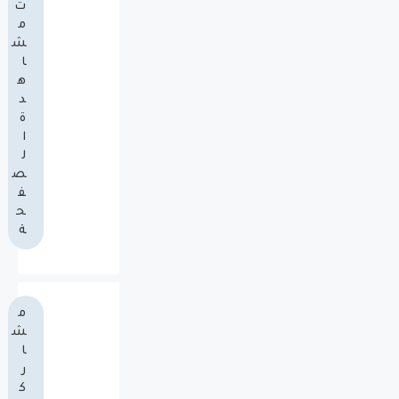
ت
م
ش
ا
ه
د
ة
ا
ل
ص
ف
ح
ة
م
ش
ا
ر
ك