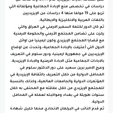
مثل اعتناقه الديانة الإيزيدية عام 2014. وما قدمه من
دراسات في تخصص منع الإبادة الجماعية ومؤلفاته التي
تربو على 19 مولفا منها 4 دراسات عن الإيزيديين
باللغات العربية والانكليزية والايطالية.
ثم كان الدور لكلمة السفير الارمني في العراق والتي
ركزت على تضامن المجتمع الأرمني والحكومة الارمنية
مع قضايا المجتمع الإيزيدي وكون ارمينيا من اوائل
الدول التي أعترفت بالإبادة الجماعية، وتحدث عن اوضاع
الإيزيديين في جمهورية ارمينيا، ودور سلوم في التعريف
بالابادات الجماعية مثل الابادة الارمنية والابادة الإيزيدية.
وعرج الامير برين سعيد على دور الدكتور سلوم في
المحافل الدولية من خلال التعريف بالثقافة الإيزيدية في
المؤتمرات الدولية والجامعات العالمية، وكذلك بالنسبة
للمجتمع الإيزيدي من خلال علاقته مع المحتفى به خلال
سنوات طويلة في بغداد ومواكبته لعمله في المحافل
الدولية.
ثم قدم النائب في البرلمان الاتحادي محما خليل شهادة