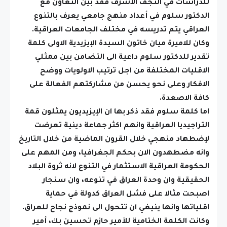
للدراسات في النجف الاشرف فقد بين التعاون مع
الدكتور سلوم في أعداد منهج جامعي يعرف بالتنوع
العراقي يتم تدريسه في مختلف الجامعات العراقية.
وكان للاميرة ميان خاتون السيدة الإيزيدية الاولى كلمة
تقدير للدكتور سلوم داعية الى التضامن بين ممثلي
الاقليات المختلفة من اجل ترتيب الاولويات ووضح
الافكار وعلى نحو يحسن من مشاركتهم الفعالة على
كافة الاصعدة.
اما كلمة سلوم فقد ذكر بها ان الإيزيديون يمثلون قمة
التراجيديا العراقية وانهم اكثر جماعة دينية تعرضت
لإضطهاد منهجي خلال القرون الماضية من خلال التاريخ
وانه مضطهدون الان بحكم الجغرافيا، ومن المهم على
الحكومة العراقية الاستثمار في التنوع لانه ثروة البلاد
الحقيقية وان وحدة العراق في تنوعه، وان سنجار
اصبحت مثالا على فشل العراق كدولة في حماية
اقلياتها وانها ينيغي ان تتحول الى نموذج نجاح للعراق.
وكانت الكلمة الختامية للأمير حازم تحسين بك، أمير