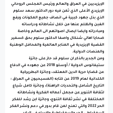
الإيزيديين في العراق والعالم ورئيس المجلس الروحاني
الإيزيدي الأعلى الذي ثمن فيه دور الدكتور سعد سلوم
الذي بذل جهود كبيرة في انصاف جميع المكونات ورفع
الغبن والظلم عنها من خلال نشاطاته ودراساته
ومبادراته وايضا ايصال اصواتهم الى العالم وخاصة
ضحايا اهالي شنكال واصفا الدكتور سلوم بحق كسفير
القضية الإيزيدية في المنابر العالمية والمحافل الوطنية
والمنصات الدولية.
ومن الجدير بالذكر ان سلوم قد حاز على جائزة
ستيفانوس الدولية / أوسلو 2018 عن جهوده في الدفاع
عن قضايا حرية الدين المعتقد، وجائزة البطريركية
الكلدانية لعام 2019 عن كتابه (المسيحيون في العراق :
التاريخ الشامل والتحديات الراهنة)، وجائزة كامل شياع
لثقافة التنوير عن مجمل أعماله الفكرية ونشاطاته
المختلفة في نشر ثقافة التنوع، وجائزة ابن رشد للفكر
الحر 2022 والتي تمنح لمن قام بدور في دعم ونشر الفكر