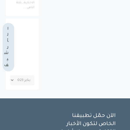
الاخبارية _بثينة
الناهي ...
ا
ل
أ
ر
ش
ي
ف
الآن حمّل تطبيقنا
الخاص لتكون الأخبار