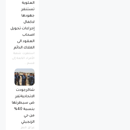
العلوية
تستنفر
جهودها
لاكمال
إجراءات تحويل
اصحاب
العقود الى
الملاك الدائم
استنفرت شعبة
الأفراد التابعة إلى
قسم...
شاكرجودت
الاتحاديةتفر
ض سيطرتها
بنسبة 40%
من حي
الزنجيلي
عراق تايمز