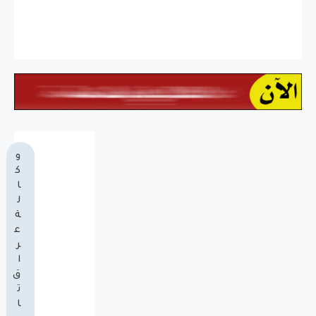
و
ك
ا
ل
ة
ع
ر
ا
ق
ت
ا