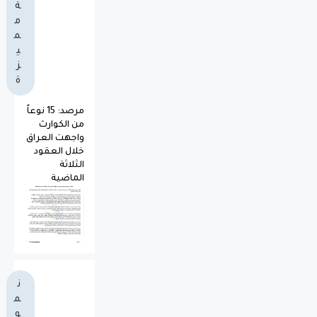
ة
م
م
ي
ز
ة
مرصد: 15 نوعاً
من الكوارث
واجهت العراق
خلال العقود
الثلاثة
الماضية
ن
م
و