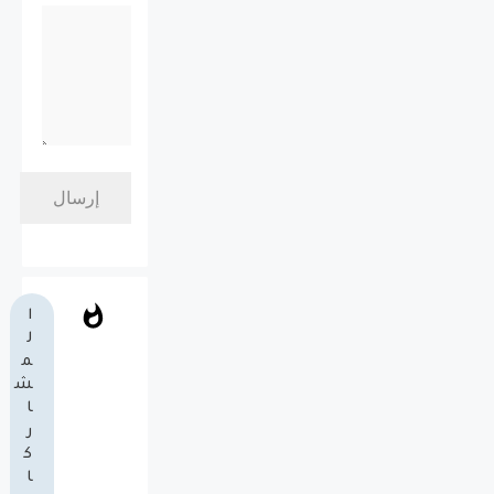
ا
ل
م
ش
ا
ر
ك
ا