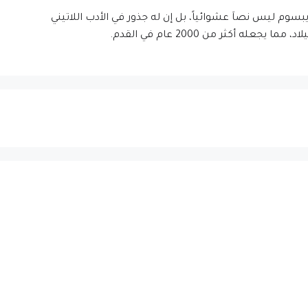
إيبسوم ليس نصاَ عشوائياً، بل إن له جذور في الأدب اللاتيني