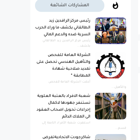
المشاركات الشائعة
رئيس مركز الرافدين زيد
الطالقاني يكشف ما وراء الحرب
السرية ضده والدعم المالي
رئيس مركز الرافدين زيد الطالقاني
يكشف...
الشركة العامة للفحص
والتأهيل الهندسي تحصل على
تمديد صلاحية شهادة
المطابقة *
أعلنت الشركة العامة للفحص
والتأهيل...
شعبة الافراد بالعتبة العلوية
تستنفر جهودها لاكمال
إجراءات تحويل اصحاب العقود
الى الملاك الدائم
استنفرت شعبة الأفراد التابعة إلى
قسم...
شاكرجودت الاتحاديةتفرض