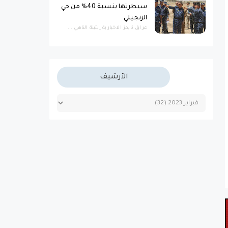
سيطرتها بنسبة 40% من حي
الزنجيلي
عراق تايمز الاخبارية _بثينة الناهي ...
الأرشيف