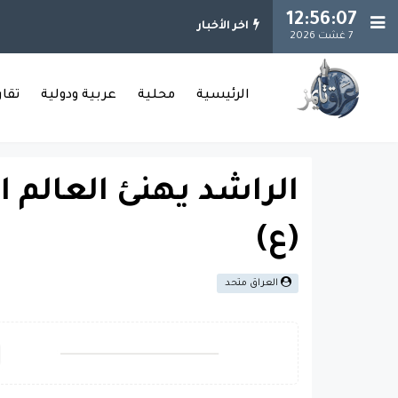
12:56:07
اخر الأخبار
7 غشت 2026
الرئيسية
محلية
عربية ودولية
تقا
الراشد يهنئ العالم ا
(ع)
العراق متحد