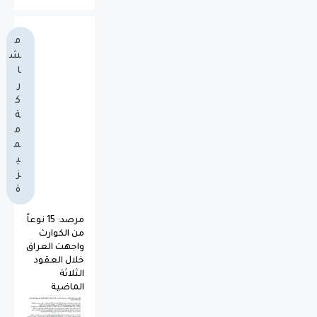
م
ش
ا
ر
ك
ة
م
م
ي
ز
ة
مرصد: 15 نوعاً
من الكوارث
واجهت العراق
خلال العقود
الثلاثة
الماضية