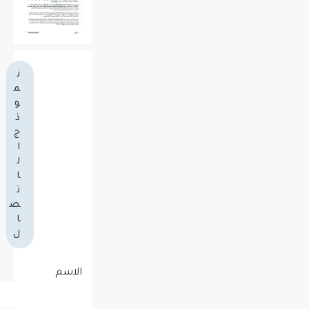
ن
م
و
ذ
ج
ا
ل
ا
ت
ص
ا
ل
الاسم