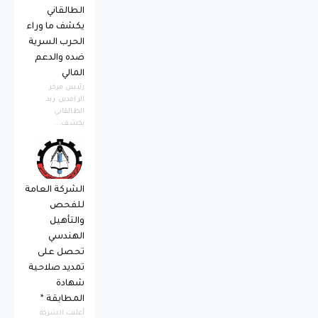
الطالقاني
يكشف ما وراء
الحرب السرية
ضده والدعم
المالي
رئيس مركز
الرافدين زيد
الطالقاني
يكشف...
الشركة العامة
للفحص
والتأهيل
الهندسي
تحصل على
تمديد صلاحية
شهادة
المطابقة *
أعلنت الشركة