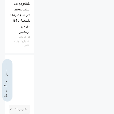
شاكرجودت
الاتحاديةتفر
ض سيطرتها
بنسبة 40%
من حي
الزنجيلي
عراق تايمز
الاخبارية _بثينة
الناهي ...
ا
ل
أ
ر
ش
ي
ف