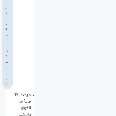
ا
ق
ت
ا
ي
م
ز
ا
ل
ا
خ
ب
ا
ر
ي
ة
مرصد: 15
نوعاً من
الكوارث
واجهت