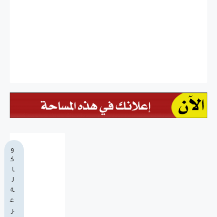
و
ك
ا
ل
ة
ع
ر