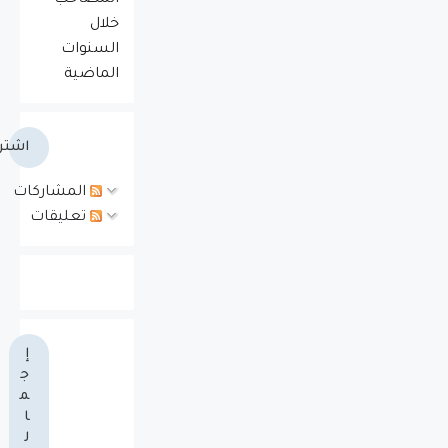
خلال
السنوات
الماضية
اشتر
المشاركات
تعليقات
إ
ج
م
ا
ل