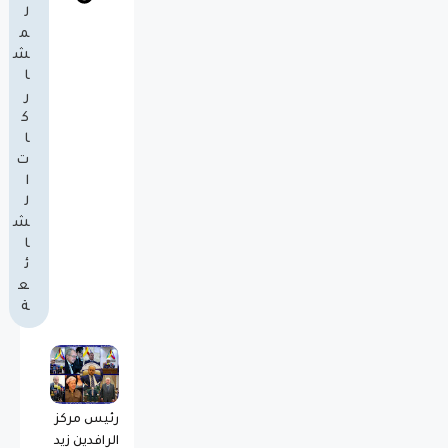
ل
م
ش
ا
ر
ك
ا
ت
ا
ل
ش
ا
ئ
ع
ة
رئيس مركز
الرافدين زيد