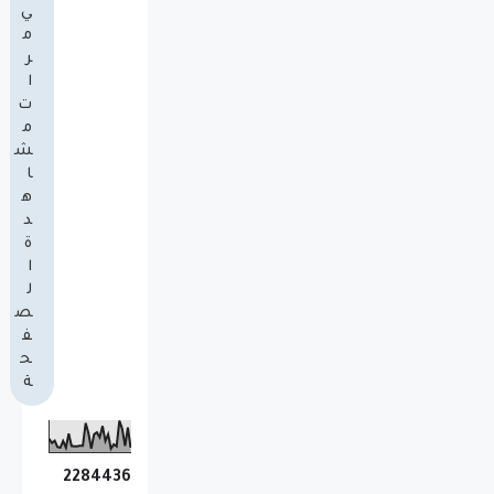
ي
م
ر
ا
ت
م
ش
ا
ه
د
ة
ا
ل
ص
ف
ح
ة
2
2
8
4
4
3
6