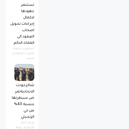
تستنفر
جهودها
لاكمال
إجراءات تحويل
اصحاب
العقود الى
الملاك الدائم
استنفرت شعبة
الأفراد التابعة إلى
قسم...
شاكرجودت
الاتحاديةتفر
ض سيطرتها
بنسبة 40%
من حي
الزنجيلي
عراق تايمز
الاخبارية _بثينة