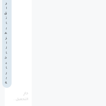
ر
ا
ق
ت
ا
ي
م
ز
ا
ل
ا
خ
ب
ا
ر
ي
ة
جارٍ
التحميل...