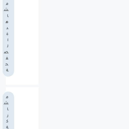
م
ش
ا
ه
د
ة
ا
ل
ص
ف
ح
ة
م
ش
ا
ر
ك
ة