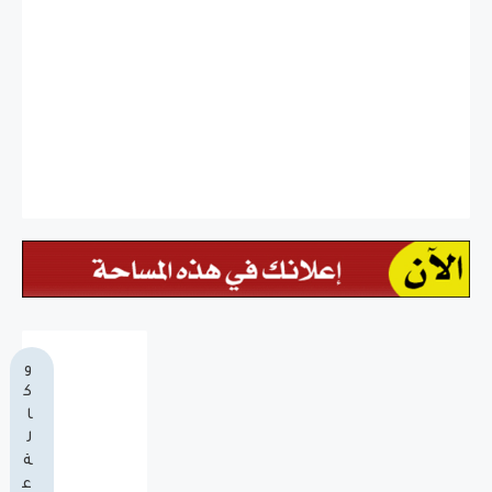
و
ك
ا
ل
ة
ع