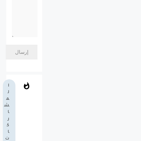
ا
ل
م
ش
ا
ر
ك
ا
ت