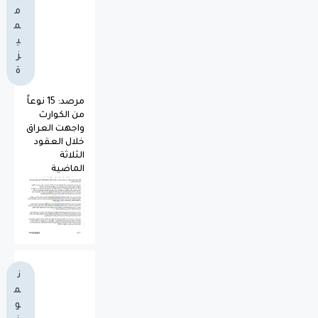
م
م
ي
ز
ة
مرصد: 15 نوعاً
من الكوارث
واجهت العراق
خلال العقود
الثلاثة
الماضية
ن
م
و