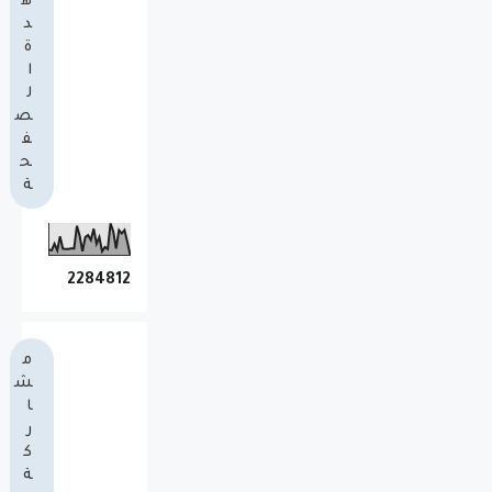
ه
د
ة
ا
ل
ص
ف
ح
ة
2
2
8
4
8
1
2
م
ش
ا
ر
ك
ة