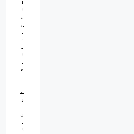
ل
ا
م
ي
ل
و
ك
ا
ل
ة
ا
ل
ع
ر
ا
ق
ت
ا