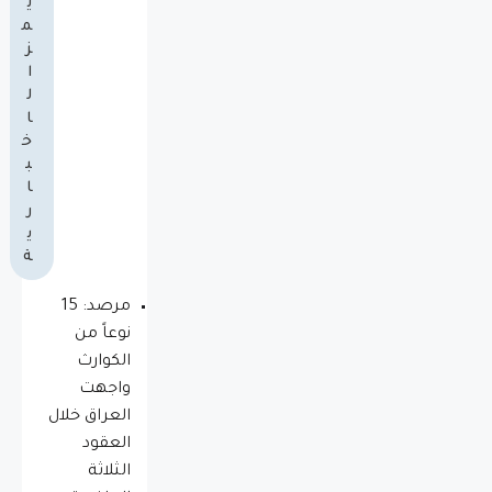
ي
م
ز
ا
ل
ا
خ
ب
ا
ر
ي
ة
مرصد: 15
نوعاً من
الكوارث
واجهت
العراق خلال
العقود
الثلاثة