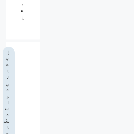
ي
م
ز
إ
ج
م
ا
ل
ي
م
ر
ا
ت
م
ش
ا