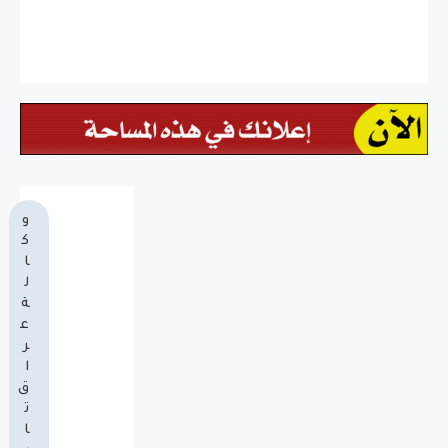
و
ك
ا
ل
ة
ع
ر
ا
ق
ت
ا