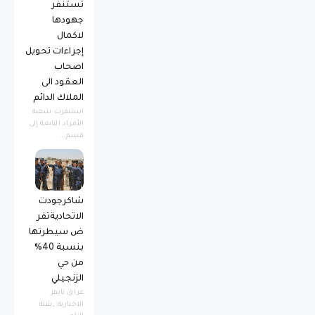
تستنفر
جهودها
لاكمال
إجراءات تحويل
اصحاب
العقود الى
الملاك الدائم
استنفرت شعبة
الأفراد التابعة إلى
قسم...
شاكرجودت
الاتحاديةتفر
ض سيطرتها
بنسبة 40%
من حي
الزنجيلي
عراق تايمز
الاخبارية _بثينة