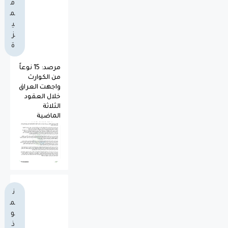
م
م
ي
ز
ة
مرصد: 15 نوعاً
من الكوارث
واجهت العراق
خلال العقود
الثلاثة
الماضية
ن
م
و
ذ