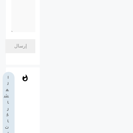
ا
ل
م
ش
ا
ر
ك
ا
ت