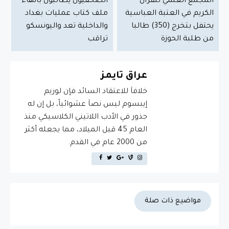
المجمع العلمي للقرآن
الصحفيون يطالبون بانهاء
الكريم في العتبة العباسية
ملف كتاب عمليات بغداد
يحتفل بتخرج (350) طالبا
والداخلية تعد واليونسكو
من طلبة الحوزة
تراقب
عراق تايمز
خلافاَ للاعتقاد السائد فإن لوريم
إيبسوم ليس نصاَ عشوائياً، بل إن له
جذور في الأدب اللاتيني الكلاسيكي منذ
العام 45 قبل الميلاد، مما يجعله أكثر
من 2000 عام في القدم.
مواضيع ذات صلة