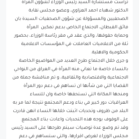
ترأست مستشارة السيد رئيس الوزراء لشؤون المرأة
الدكتور شهباء احمد العزاوي، وعضو مجلس نقابة
الصحفيين والمسؤولة عن شؤون الصحفيات السيدة بان
فائق القبطان، الاجتماع الخاص بدعم تمكين المرأة
وحماية حقوقها، والذي عقد في مقر رئاسة الوزراء، بحضور
ثلة من الاعلاميات العاملات في المؤسسات الاعلامية
الحكومية والاهلية.
و جرى خلال الاجتماع طرح العديد من المواضيع الخاصة
بالنساء خاصة ما تعاني منه المرأة في العراق من النواحي
الاجتماعية والاقتصادية والثقافية، و تم مناقشة جملة من
القضايا التي من شأنها ان تساهم في دعم دور المرأة
ومنحها المكانة التي تستحقها خاصة وان للنساء
العراقيات دور كبير في بناء ودعم المجتمع نتيجة لما مر به
البلد من ظروف وتحديات اثبتت خلالها النساء انهن قادرت
على الوقوف بوجه هذه التحديات واعادت بناء المجتمع.
وقد تم وضع عدة توصيات سيتم طرحها على السيد رئيس
مجلس الوزراء لغرض اقرارها، والتي ستساهم في دعم