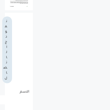
ن
م
و
ذ
ج
ا
ل
ا
ت
ص
ا
ل
الاسم