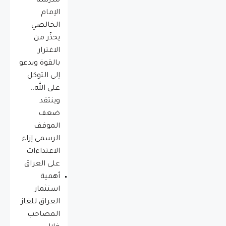
مدرسة
الإمام
الخالصي
يحذّر من
الاغترار
بالقوة ويدعو
إلى التوكل
على الله..
وينتقد
ضعف
الموقف
الرسمي إزاء
الاعتداءات
على العراق
أهمية
استثمار
العراق للغاز
المصاحب