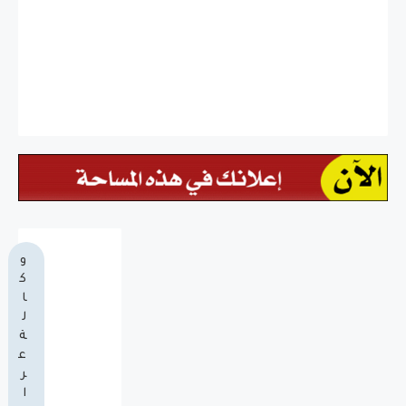
و
ك
ا
ل
ة
ع
ر
ا