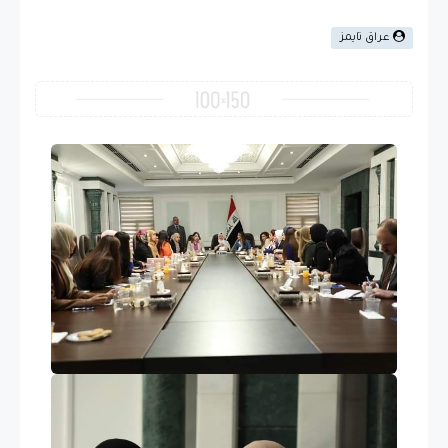
عراق تايمز