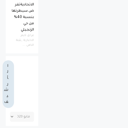
الاتحاديةتفر
ض سيطرتها
بنسبة 40%
من حي
الزنجيلي
عراق تايمز
الاخبارية _بثينة
الناهي ...
ا
ل
أ
ر
ش
ي
ف