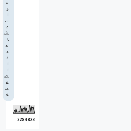
م
ر
ا
ت
م
ش
ا
ه
د
ة
ا
ل
ص
ف
ح
ة
2
2
8
4
8
2
3