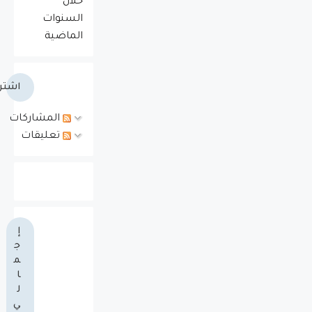
خلال
السنوات
الماضية
اشتر
المشاركات
تعليقات
إ
ج
م
ا
ل
ي