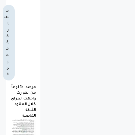
م
ش
ا
ر
ك
ة
م
م
ي
ز
ة
مرصد: 15 نوعاً
من الكوارث
واجهت العراق
خلال العقود
الثلاثة
الماضية