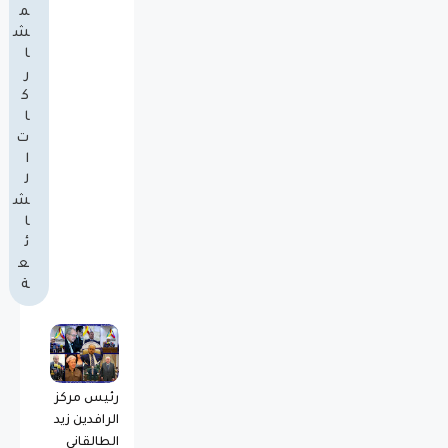
م
ش
ا
ر
ك
ا
ت
ا
ل
ش
ا
ئ
ع
ة
رئيس مركز
الرافدين زيد
الطالقاني