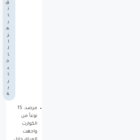
ق
ت
ا
ي
م
ز
ا
ل
ا
خ
ب
ا
ر
ي
ة
مرصد: 15
نوعاً من
الكوارث
واجهت
العراق خلال