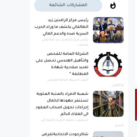
المشاركات الشائعة
رئيس مركز الرافدين زيد
الطالقاني يكشف ما وراء الحرب
السرية ضده والدعم المالي
رئيس مركز الرافدين زيد الطالقاني
يكشف...
الشركة العامة للفحص
والتأهيل الهندسي تحصل على
تمديد صلاحية شهادة
المطابقة *
أعلنت الشركة العامة للفحص
والتأهيل...
شعبة الافراد بالعتبة العلوية
تستنفر جهودها لاكمال
إجراءات تحويل اصحاب العقود
الى الملاك الدائم
استنفرت شعبة الأفراد التابعة إلى
قسم...
شاكرجودت الاتحاديةتفرض