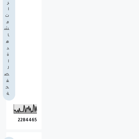
ر
ا
ت
م
ش
ا
ه
د
ة
ا
ل
ص
ف
ح
ة
2
2
8
4
4
6
5