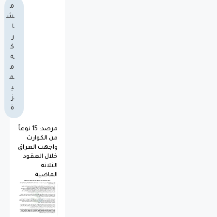
م
ش
ا
ر
ك
ة
م
م
ي
ز
ة
مرصد: 15 نوعاً
من الكوارث
واجهت العراق
خلال العقود
الثلاثة
الماضية