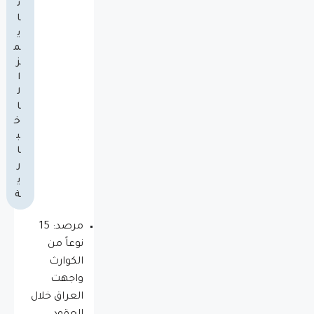
ت
ا
ي
م
ز
ا
ل
ا
خ
ب
ا
ر
ي
ة
مرصد: 15
نوعاً من
الكوارث
واجهت
العراق خلال