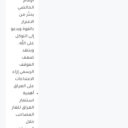
الإمام
الخالصي
يحذّر من
الاغترار
بالقوة ويدعو
إلى التوكل
على الله..
وينتقد
ضعف
الموقف
الرسمي إزاء
الاعتداءات
على العراق
أهمية
استثمار
العراق للغاز
المصاحب
خلال