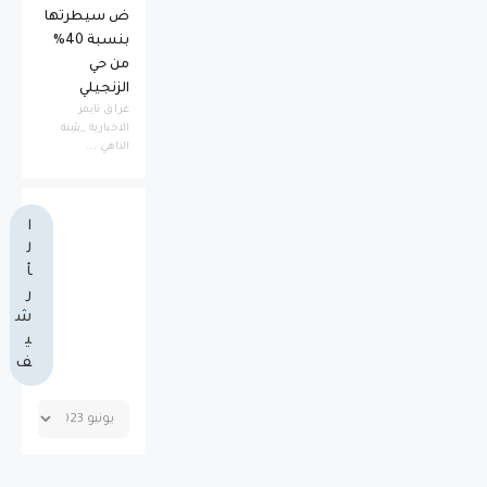
ض سيطرتها
بنسبة 40%
من حي
الزنجيلي
عراق تايمز
الاخبارية _بثينة
الناهي ...
ا
ل
أ
ر
ش
ي
ف