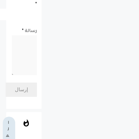
*
رسالة
*
ا
ل
م