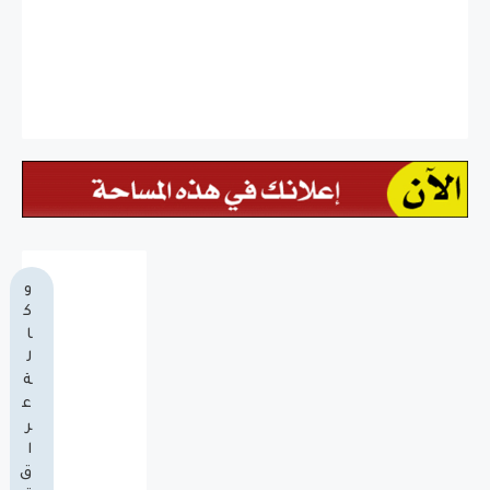
و
ك
ا
ل
ة
ع
ر
ا
ق