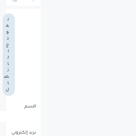
ن
م
و
ذ
ج
ا
ل
ا
ت
ص
ا
ل
الاسم
بريد إلكتروني