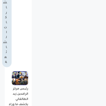
ش
ا
ر
ك
ا
ت
ا
ل
ش
ا
ئ
ع
ة
رئيس مركز
الرافدين زيد
الطالقاني
يكشف ما وراء