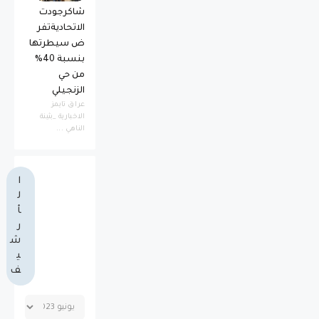
شاكرجودت
الاتحاديةتفر
ض سيطرتها
بنسبة 40%
من حي
الزنجيلي
عراق تايمز
الاخبارية _بثينة
الناهي ...
ا
ل
أ
ر
ش
ي
ف