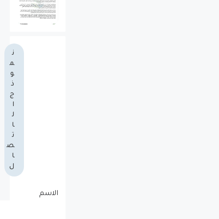
ن
م
و
ذ
ج
ا
ل
ا
ت
ص
ا
ل
الاسم