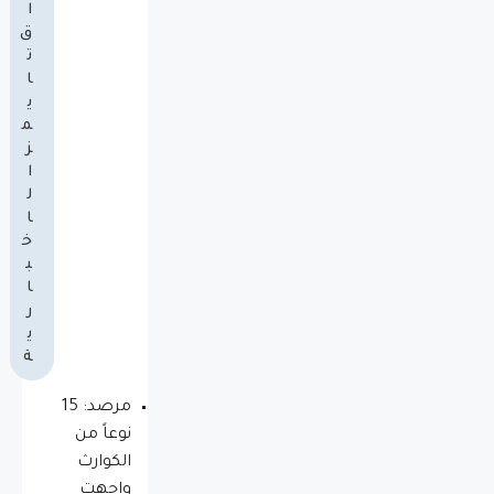
ا
ق
ت
ا
ي
م
ز
ا
ل
ا
خ
ب
ا
ر
ي
ة
مرصد: 15
نوعاً من
الكوارث
واجهت