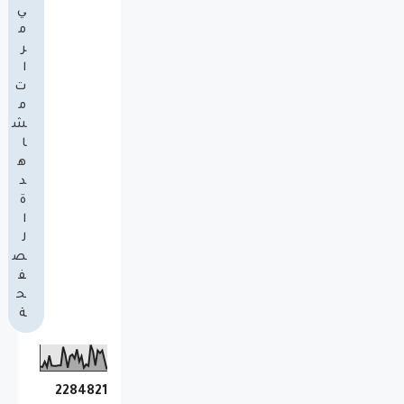
ي
م
ر
ا
ت
م
ش
ا
ه
د
ة
ا
ل
ص
ف
ح
ة
2
2
8
4
8
2
1