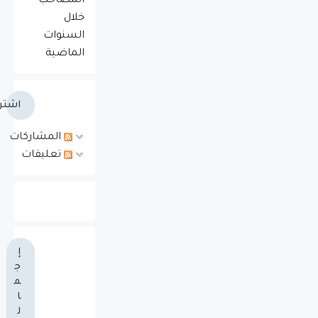
المصاحب
خلال
السنوات
الماضية
اشتر
المشاركات
تعليقات
إ
ج
م
ا
ل