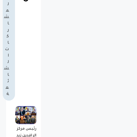
ل
م
ش
ا
ر
ك
ا
ت
ا
ل
ش
ا
ئ
ع
ة
رئيس مركز
الرافدين زيد