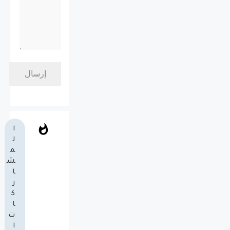
ا
ل
م
ش
ا
ر
ك
ا
ت
ا