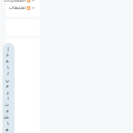
المشاركات
تعليقات
إ
ج
م
ا
ل
ي
م
ر
ا
ت
م
ش
ا
ه