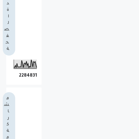
د
ة
ا
ل
ص
ف
ح
ة
2
2
8
4
8
3
1
م
ش
ا
ر
ك
ة
م