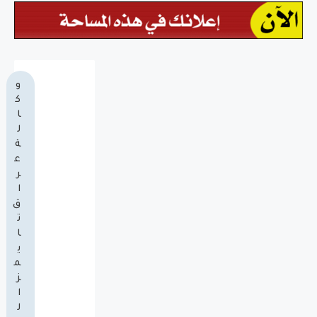
و
ك
ا
ل
ة
ع
ر
ا
ق
ت
ا
ي
م
ز
ا
ل