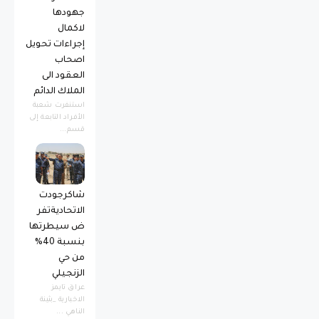
جهودها
لاكمال
إجراءات تحويل
اصحاب
العقود الى
الملاك الدائم
استنفرت شعبة
الأفراد التابعة إلى
قسم...
شاكرجودت
الاتحاديةتفر
ض سيطرتها
بنسبة 40%
من حي
الزنجيلي
عراق تايمز
الاخبارية _بثينة
الناهي ...