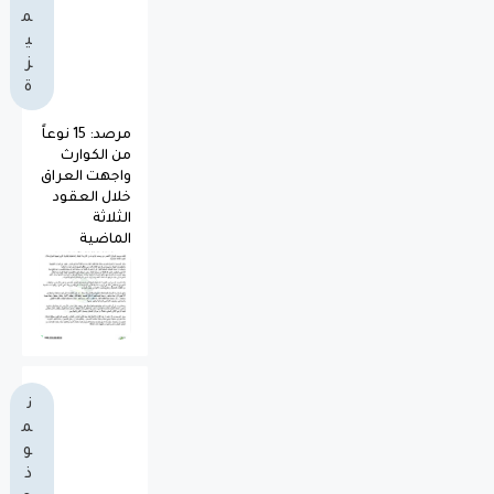
م
ي
ز
ة
مرصد: 15 نوعاً
من الكوارث
واجهت العراق
خلال العقود
الثلاثة
الماضية
ن
م
و
ذ