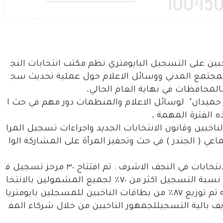
خبين
على
التسجيل
البايومتري
نظم
مكتب
انتخابات
النج
مجتمع
المدني
ووسائل
الاعلام
حول
عملية
تحديث
سج
.
المحافظات
في
نهاية
العام
الحالي
حميدان"
لوسائل
الاعلام
والمنظمات
دور
مهم
في
حث
ا
.
ه
الفترة
المهمة
لناخبين
وقانون
الانتخابات
الجديد
واجراءات
تسجيل
المرا
ماعي
(
الجندر
)
في
حث
وتحفيز
المرأة
على
المشاركة
الوا
انتخابات
في
النجف
الاشرف
:
تم
افتتاح
٣٠
مرحز
تسجيل
ف
؜
نسبة
التسجيل
اكثر
من
٧٠٪
لجميع
المشمولين
بالانتخا
؜
تم
توزيع
٨٧٪
من
بطاقات
الناخبين
للمسجلين
بايومتريا
يف
بالية
التسجيل
لجمهور
الناخبين
من
خلال
شركاء
المف