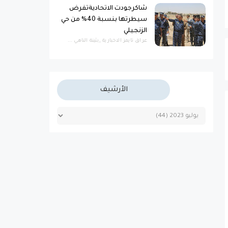
شاكرجودت الاتحاديةتفرض
سيطرتها بنسبة 40% من حي
الزنجيلي
عراق تايمز الاخبارية _بثينة الناهي ...
الأرشيف