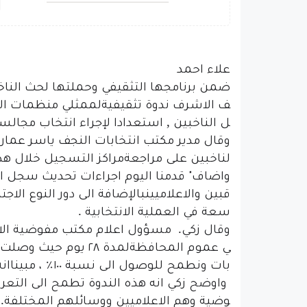
علاء
احمد
ضمن
برنامجها
التثقيفي
وحملتها
لحث
النا
ف
الاشرف
ندوة
تثقيفية
لممثلي
منظمات
ال
,
ل
الناخبين
استعدادا
لإجراء
انتخاب
مجالس
وقال
مدير
مكتب
انتخابات
النجف
ياسر
عمار
لناخبين
على
مراجعة
مراكز
التسجيل
خلال
هذ
واضاف"
قدمنا
اليوم
اجراءات
تحديث
سجل
ا
قبين
والاعلاميين
بالإضافة
الى
دور
النوع
الاجت
.
سعة
في
العملية
الانتخابية
.
وقال
زكي
مسؤول
اعلام
مكتب
مفوضية
ال
ي
عموم
المحافظة
لمدة
٢٨
يوم
حيث
وصلت
؜
بات
ونطمح
للوصول
الى
نسبة
١٠٠٪
،
مبينا
انه
واوضح
زكي
انه
هذه
الندوة
تطمح
الى
التعر
.
وضية
وهم
الاعلاميين
ووسائلهم
المختلفة