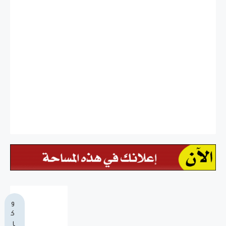
و
ك
ا