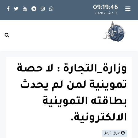
09:19:47
9 غشت 2026
وزارة_التجارة : لا حصة
تموينية لمن لم يحدث
بطاقته التموينية
الالكترونية.
عراق تايمز