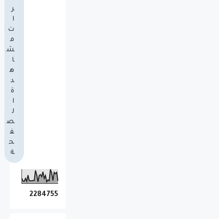
ر
ا
ت
م
ش
ا
ه
د
ة
ا
ل
ص
ف
ح
ة
2
2
8
4
7
5
5