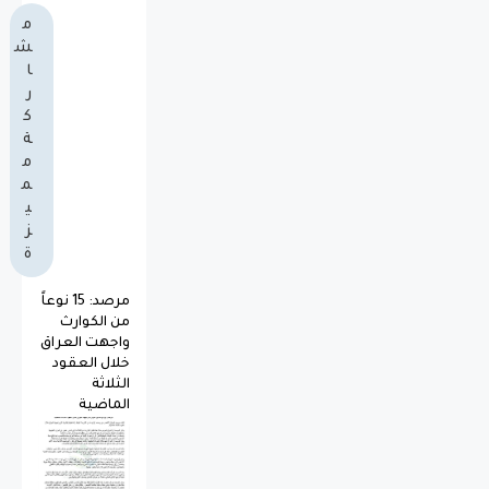
م
ش
ا
ر
ك
ة
م
م
ي
ز
ة
مرصد: 15 نوعاً
من الكوارث
واجهت العراق
خلال العقود
الثلاثة
الماضية