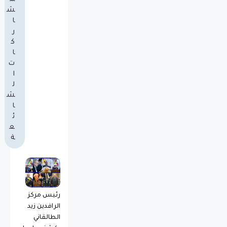
ش
ا
ر
ك
ا
ت
ا
ل
ش
ا
ئ
ع
ة
رئيس مركز
الرافدين زيد
الطالقاني