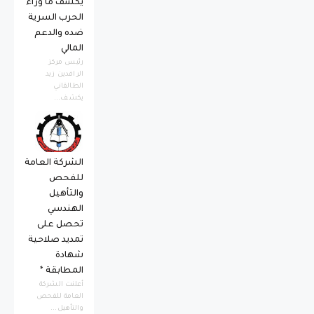
يكشف ما وراء
الحرب السرية
ضده والدعم
المالي
رئيس مركز
الرافدين زيد
الطالقاني
يكشف...
الشركة العامة
للفحص
والتأهيل
الهندسي
تحصل على
تمديد صلاحية
شهادة
المطابقة *
أعلنت الشركة
العامة للفحص
والتأهيل...