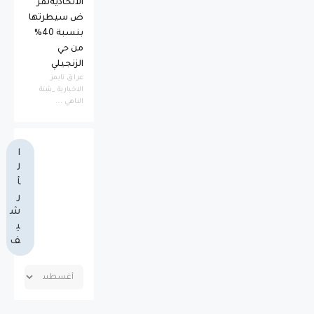
الاتحاديةتفر
ض سيطرتها
بنسبة 40%
من حي
الزنجيلي
عراق تايمز
الاخبارية _بثينة
الناهي ...
ا
ل
أ
ر
ش
ي
ف