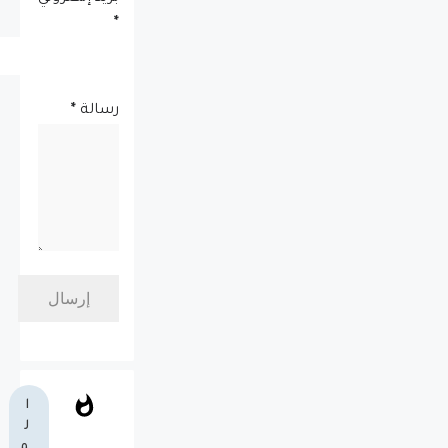
*
رسالة
*
ا
ل
م