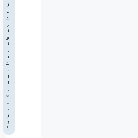
ل
ة
ع
ر
ا
ق
ت
ا
ي
م
ز
ا
ل
ا
خ
ب
ا
ر
ي
ة