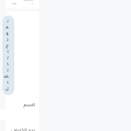
ن
م
و
ذ
ج
ا
ل
ا
ت
ص
ا
ل
الاسم
بريد إلكتروني