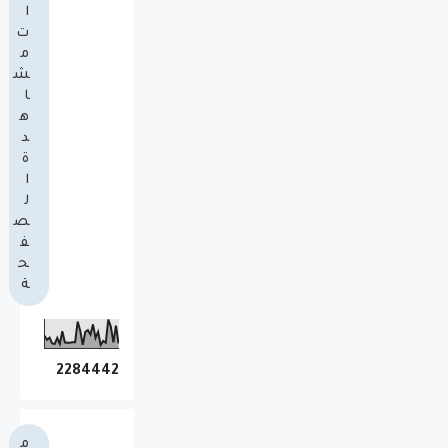
ا
ت
م
ش
ا
ه
د
ة
ا
ل
ص
ف
ح
ة
2
2
8
4
4
4
2
م