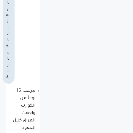
ا
ي
م
ز
ا
ل
ا
خ
ب
ا
ر
ي
ة
مرصد: 15
نوعاً من
الكوارث
واجهت
العراق خلال
العقود