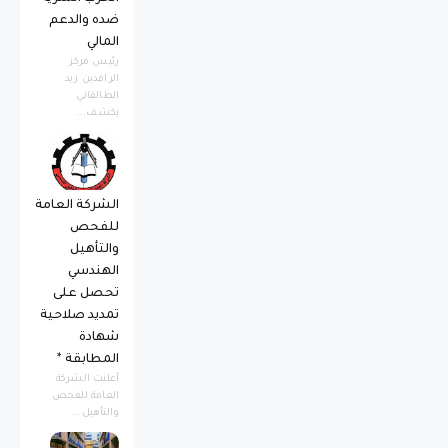
ضده والدعم
المالي
رئيس مركز
الرافدين زيد
الطالقاني
يكشف...
الشركة العامة
للفحص
والتأهيل
الهندسي
تحصل على
تمديد صلاحية
شهادة
المطابقة *
أعلنت الشركة
العامة للفحص
والتأهيل...