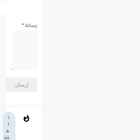
رسالة
*
ا
ل
م
ش