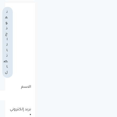
ن
م
و
ذ
ج
ا
ل
ا
ت
ص
ا
ل
الاسم
بريد إلكتروني
*