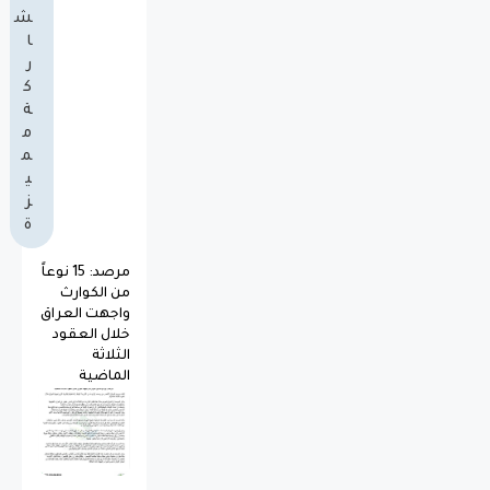
ش
ا
ر
ك
ة
م
م
ي
ز
ة
مرصد: 15 نوعاً
من الكوارث
واجهت العراق
خلال العقود
الثلاثة
الماضية