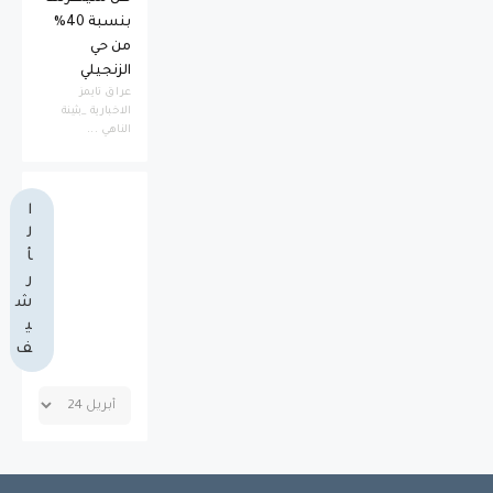
بنسبة 40%
من حي
الزنجيلي
عراق تايمز
الاخبارية _بثينة
الناهي ...
ا
ل
أ
ر
ش
ي
ف