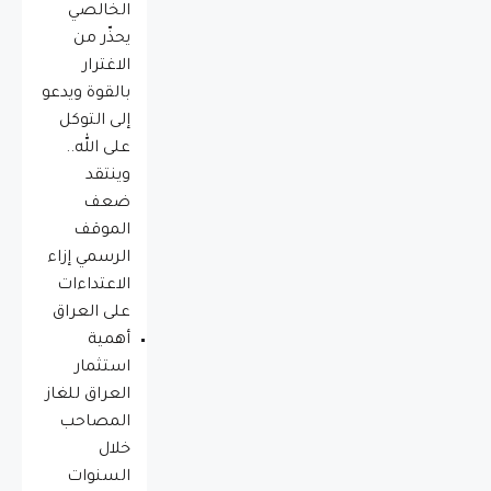
الخالصي
يحذّر من
الاغترار
بالقوة ويدعو
إلى التوكل
على الله..
وينتقد
ضعف
الموقف
الرسمي إزاء
الاعتداءات
على العراق
أهمية
استثمار
العراق للغاز
المصاحب
خلال
السنوات