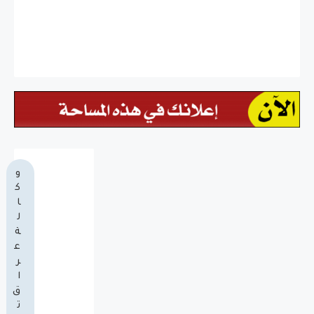
و
ك
ا
ل
ة
ع
ر
ا
ق
ت