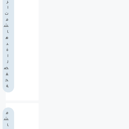
ر
ا
ت
م
ش
ا
ه
د
ة
ا
ل
ص
ف
ح
ة
م
ش
ا