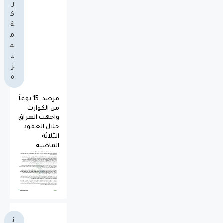
ر
ك
ة
م
م
ي
ز
ة
مرصد: 15 نوعاً
من الكوارث
واجهت العراق
خلال العقود
الثلاثة
الماضية
ن