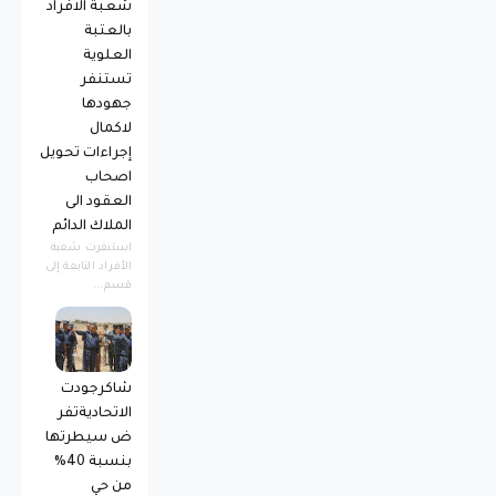
شعبة الافراد
بالعتبة
العلوية
تستنفر
جهودها
لاكمال
إجراءات تحويل
اصحاب
العقود الى
الملاك الدائم
استنفرت شعبة
الأفراد التابعة إلى
قسم...
شاكرجودت
الاتحاديةتفر
ض سيطرتها
بنسبة 40%
من حي