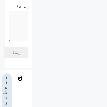
رسالة
*
ا
ل
م
ش
ا
ر