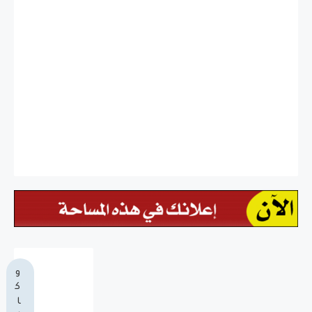
و
ك
ا