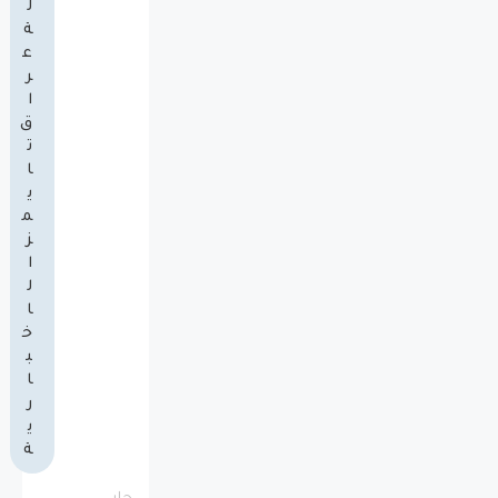
ل
ة
ع
ر
ا
ق
ت
ا
ي
م
ز
ا
ل
ا
خ
ب
ا
ر
ي
ة