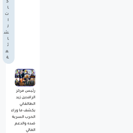
ك
ا
ت
ا
ل
ش
ا
ئ
ع
ة
رئيس مركز
الرافدين زيد
الطالقاني
يكشف ما وراء
الحرب السرية
ضده والدعم
المالي