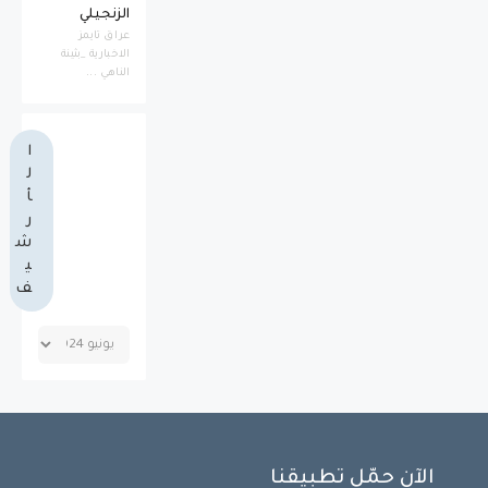
الزنجيلي
عراق تايمز
الاخبارية _بثينة
الناهي ...
ا
ل
أ
ر
ش
ي
ف
الآن حمّل تطبيقنا