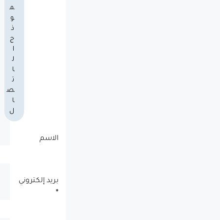
م
و
ذ
ج
ا
ل
ا
ت
ص
ا
ل
الاسم
بريد إلكتروني
*