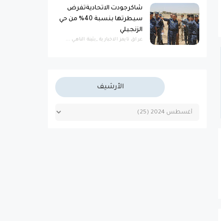
شاكرجودت الاتحاديةتفرض
سيطرتها بنسبة 40% من حي
الزنجيلي
عراق تايمز الاخبارية _بثينة الناهي ...
الأرشيف