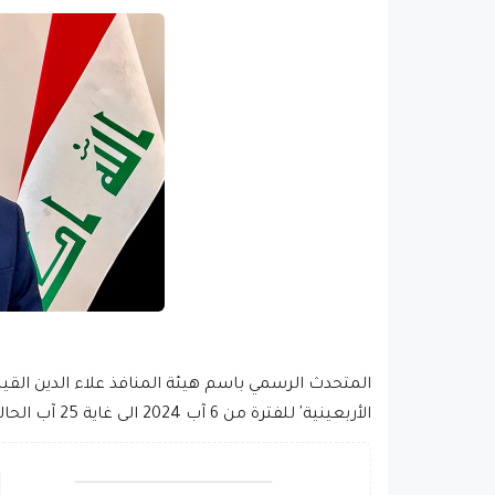
المتحدث الرسمي باسم هيئة المنافذ علاء الدين القيسي
الأربعينية' للفترة من 6 آب 2024 الى غاية 25 آب الحالي عبر 10 منافذ وهي: