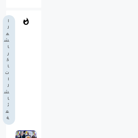
ا
ل
م
ش
ا
ر
ك
ا
ت
ا
ل
ش
ا
ئ
ع
ة