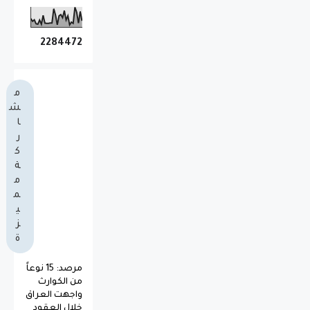
2
2
8
4
4
7
2
م
ش
ا
ر
ك
ة
م
م
ي
ز
ة
مرصد: 15 نوعاً
من الكوارث
واجهت العراق
خلال العقود