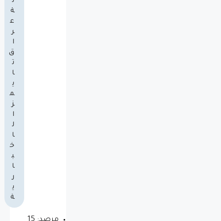
ل
ة
ع
ر
ا
ق
ت
ا
ي
م
ز
ا
ل
ا
خ
ب
ا
ر
ي
ة
مرصد: 15