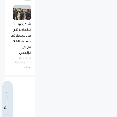
قسم...
شاكرجودت
الاتحاديةتفر
ض سيطرتها
بنسبة 40%
من حي
الزنجيلي
عراق تايمز
الاخبارية _بثينة
الناهي ...
ا
ل
أ
ر
ش
ي