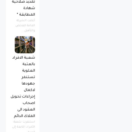
تمديد صلاحية
شهادة
المطابقة *
أعلنت الشركة
العامة للفحص
والتأهيل...
شعبة الافراد
بالعتبة
العلوية
تستنفر
جهودها
لاكمال
إجراءات تحويل
اصحاب
العقود الى
الملاك الدائم
استنفرت شعبة
الأفراد التابعة إلى