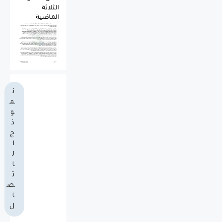
الثلاثة
الماضية
ن
م
و
ذ
ج
ا
ل
ا
ت
ص
ا
ل