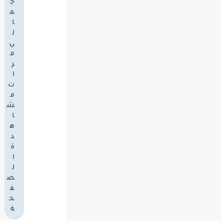
ج
م
ا
ل
ي
م
ر
ا
ت
م
ش
ا
ه
د
ة
ا
ل
ص
ف
ح
ة