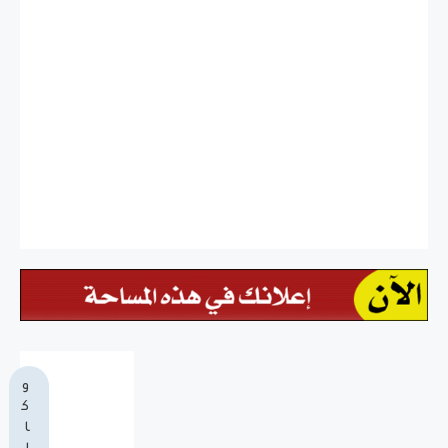
و
ك
ا