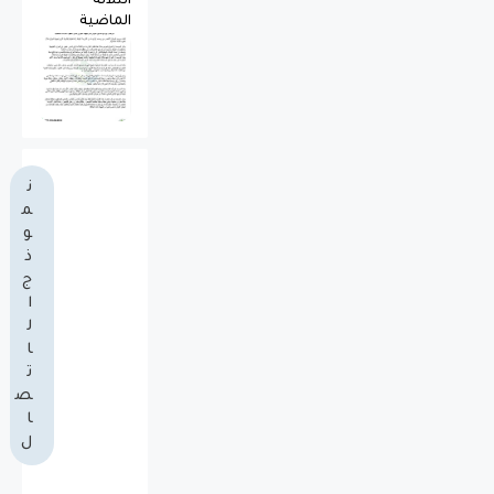
الثلاثة
الماضية
ن
م
و
ذ
ج
ا
ل
ا
ت
ص
ا
ل