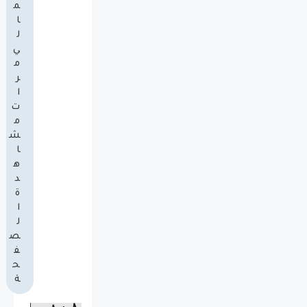
م
ا
ل
ي
م
ر
ا
ت
م
ش
ا
ه
د
ة
ا
ل
ص
ف
ح
ة