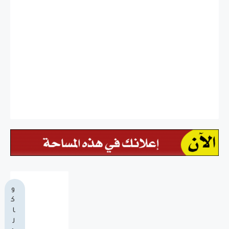
و
ك
ا
ل