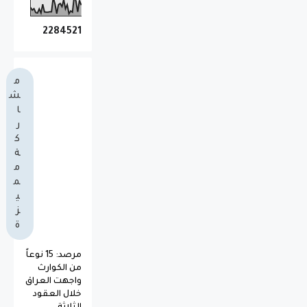
2
2
8
4
5
2
1
م
ش
ا
ر
ك
ة
م
م
ي
ز
ة
مرصد: 15 نوعاً
من الكوارث
واجهت العراق
خلال العقود