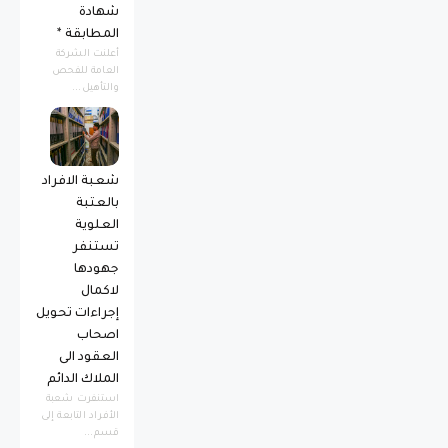
شهادة
المطابقة *
أعلنت الشركة
العامة للفحص
والتأهيل...
شعبة الافراد
بالعتبة
العلوية
تستنفر
جهودها
لاكمال
إجراءات تحويل
اصحاب
العقود الى
الملاك الدائم
استنفرت شعبة
الأفراد التابعة إلى
قسم...