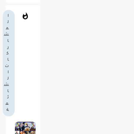
ا
ل
م
ش
ا
ر
ك
ا
ت
ا
ل
ش
ا
ئ
ع
ة