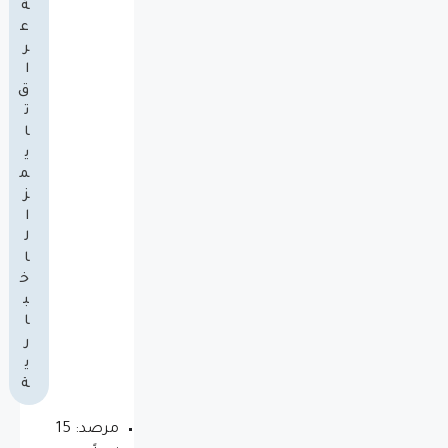
ة
ع
ر
ا
ق
ت
ا
ي
م
ز
ا
ل
ا
خ
ب
ا
ر
ي
ة
مرصد: 15