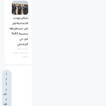
شاكرجودت
الاتحاديةتفر
ض سيطرتها
بنسبة 40%
من حي
الزنجيلي
عراق تايمز
الاخبارية _بثينة
الناهي ...
ا
ل
أ
ر
ش
ي
ف