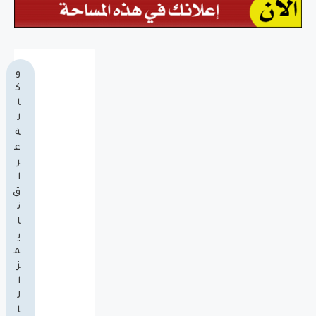
و
ك
ا
ل
ة
ع
ر
ا
ق
ت
ا
ي
م
ز
ا
ل
ا