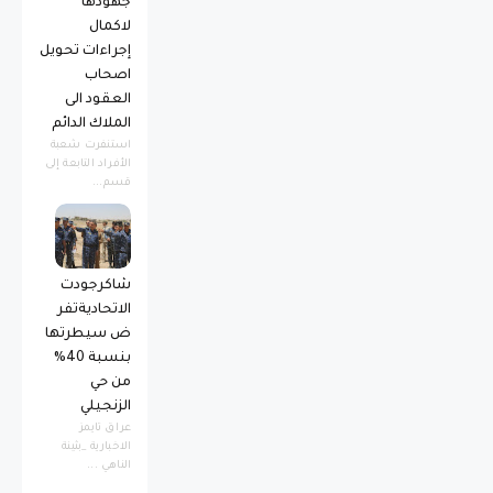
جهودها
لاكمال
إجراءات تحويل
اصحاب
العقود الى
الملاك الدائم
استنفرت شعبة
الأفراد التابعة إلى
قسم...
شاكرجودت
الاتحاديةتفر
ض سيطرتها
بنسبة 40%
من حي
الزنجيلي
عراق تايمز
الاخبارية _بثينة
الناهي ...