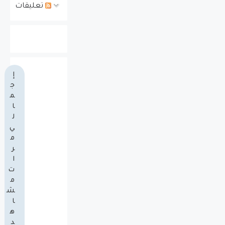
تعليقات
إ
ج
م
ا
ل
ي
م
ر
ا
ت
م
ش
ا
ه
د