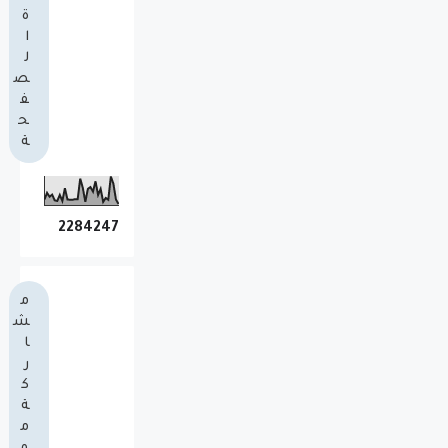
ة
ا
ل
ص
ف
ح
ة
2
2
8
4
2
4
7
م
ش
ا
ر
ك
ة
م