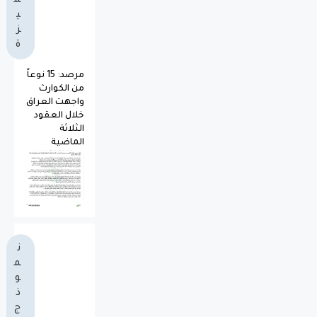
م
ي
ز
ة
مرصد: 15 نوعاً
من الكوارث
واجهت العراق
خلال العقود
الثلاثة
الماضية
ن
م
و
ذ
ج