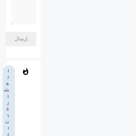
ا
ل
م
ش
ا
ر
ك
ا
ت
ا
ل