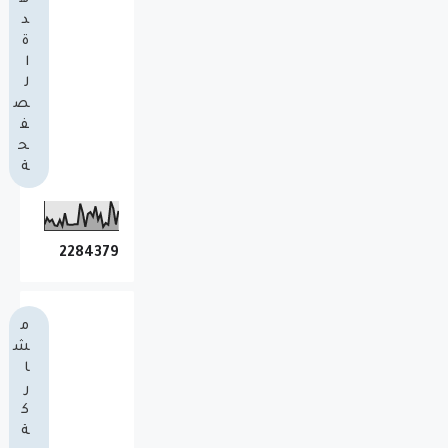
د
ة
ا
ل
ص
ف
ح
ة
2
2
8
4
3
7
9
م
ش
ا
ر
ك
ة