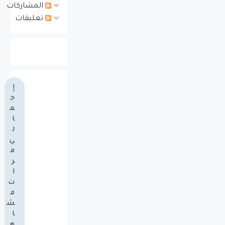
المشاركات
تعليقات
إ
ج
م
ا
ل
ي
م
ر
ا
ت
م
ش
ا
ه