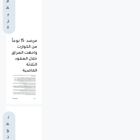
م
م
ي
ز
ة
مرصد: 15 نوعاً
من الكوارث
واجهت العراق
خلال العقود
الثلاثة
الماضية
ن
م
و
ذ