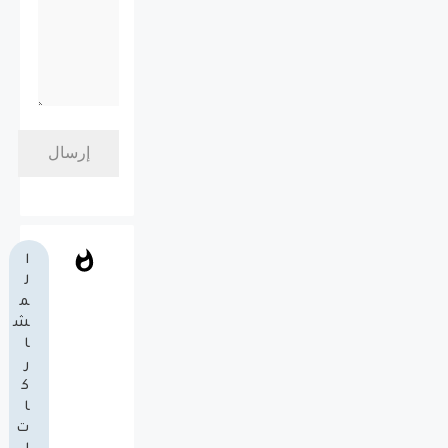
ا
ل
م
ش
ا
ر
ك
ا
ت