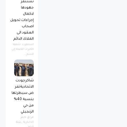
تستنفر
جهودها
لاكمال
إجراءات تحويل
اصحاب
العقود الى
الملاك الدائم
استنفرت شعبة
الأفراد التابعة إلى
قسم...
شاكرجودت
الاتحاديةتفر
ض سيطرتها
بنسبة 40%
من حي
الزنجيلي
عراق تايمز
الاخبارية _بثينة