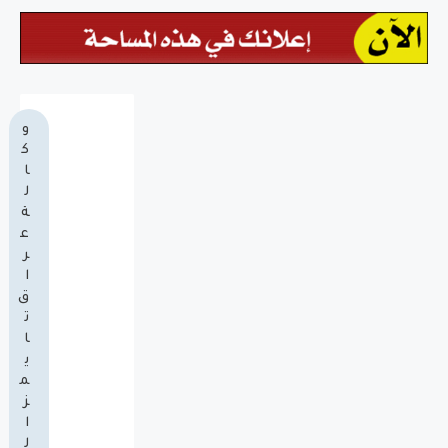
و
ك
ا
ل
ة
ع
ر
ا
ق
ت
ا
ي
م
ز
ا
ل